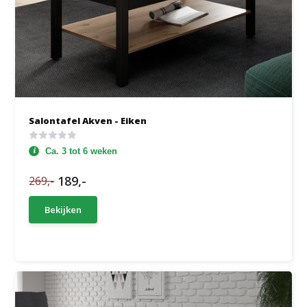
Salontafel Akven - Eiken
Ca. 3 tot 6 weken
189,-
269,-
Bekijken