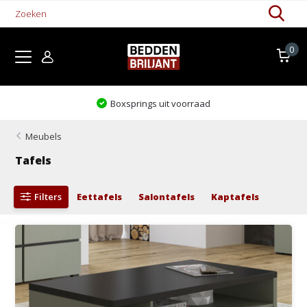
0
Boxsprings uit voorraad
Meubels
Tafels
Filters
Eettafels
Salontafels
Kaptafels