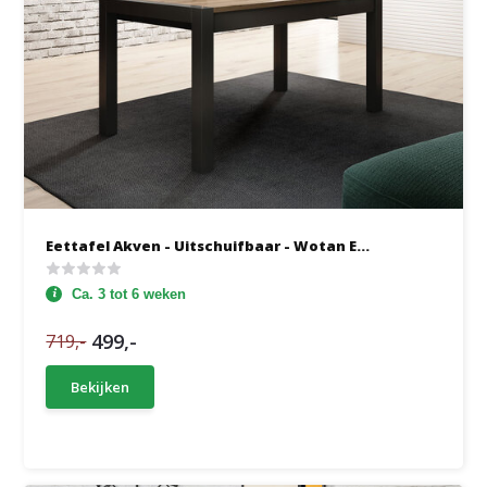
Eettafel Akven - Uitschuifbaar - Wotan E...
Ca. 3 tot 6 weken
499,-
719,-
Bekijken