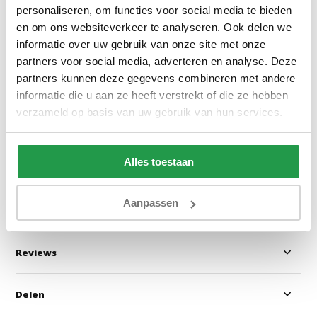
personaliseren, om functies voor social media te bieden
en om ons websiteverkeer te analyseren. Ook delen we
informatie over uw gebruik van onze site met onze
l'Orangerie Santalum
l'Orangerie Love
partners voor social media, adverteren en analyse. Deze
Homeparfum / Roomspray 250
Homeparfum / R
partners kunnen deze gegevens combineren met andere
ml
ml
informatie die u aan ze heeft verstrekt of die ze hebben
verzameld op basis van uw gebruik van hun services.
1 tot 2 werkdagen
1 tot 2 werkda
14,95
14,95
29,95
29,95
Alles toestaan
Bekijken
Bekijken
Aanpassen
Reviews
Delen