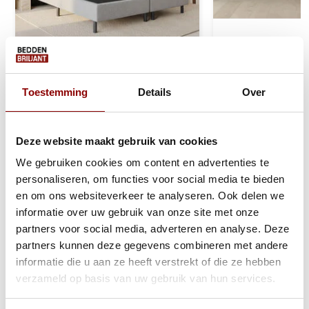
Boxspring Zonder Matras Vast -
Slaapbank Roswel
Toestemming
Details
Over
Stel zelf samen
Slaapbank - Dire
Deze website maakt gebruik van cookies
Ca. 4 tot 6 weken
Binnen 1-3 werk
een dag
We gebruiken cookies om content en advertenties te
personaliseren, om functies voor social media te bieden
199
299
399
599
en om ons websiteverkeer te analyseren. Ook delen we
Bekijken
Bekijken
informatie over uw gebruik van onze site met onze
partners voor social media, adverteren en analyse. Deze
partners kunnen deze gegevens combineren met andere
informatie die u aan ze heeft verstrekt of die ze hebben
Reviews
verzameld op basis van uw gebruik van hun services.