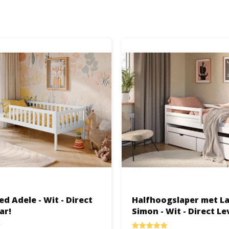
d Adele - Wit - Direct
Halfhoogslaper met L
ar!
Simon - Wit - Direct Le