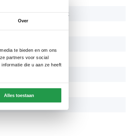
9 cm breder dan afmeting
Over
49 cm
100 cm
 media te bieden en om ons
ze partners voor social
Hout
nformatie die u aan ze heeft
Niet inbegrepen
Niet inbegrepen
Alles toestaan
ng
Inbegrepen