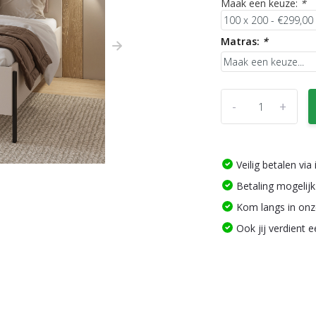
Maak een keuze:
*
Matras:
*
-
+
Veilig betalen vi
Betaling mogelijk
Kom langs in on
Ook jij verdient 