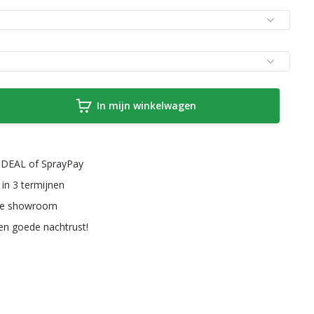
In mijn winkelwagen
a iDEAL of SprayPay
 in 3 termijnen
ze showroom
een goede nachtrust!