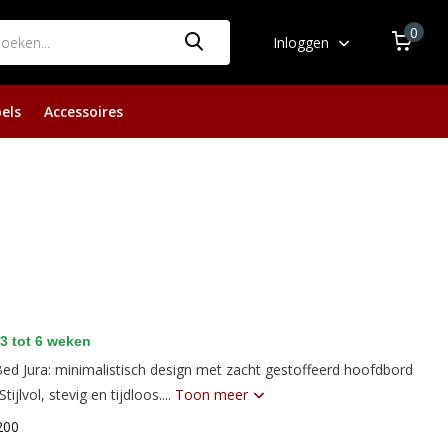
0
Inloggen
els
Accessoires
3 tot 6 weken
ed Jura: minimalistisch design met zacht gestoffeerd hoofdbord
ijlvol, stevig en tijdloos....
Toon meer
200