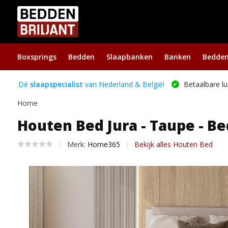
Boxsprings
Bedden
Slaapbanken
Banken
Bedde
Dé
slaapspecialist
van Nederland & België!
Betaalbare lu
Home
Houten Bed Jura - Taupe - B
Merk:
Home365
Bekijk alles Houten Bed