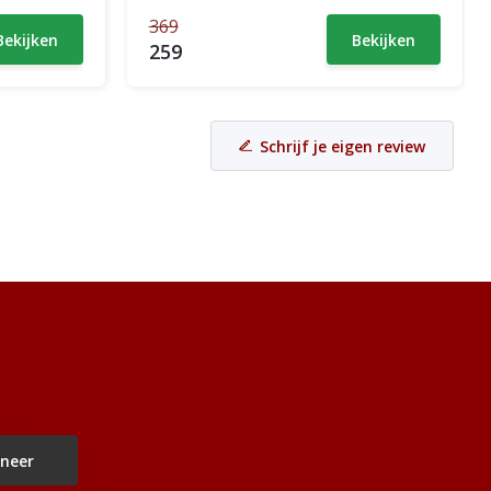
369
Bekijken
Bekijken
259
Schrijf je eigen review
neer