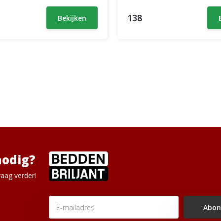
138
Bekijken
nodig?
aag verder!
Abon