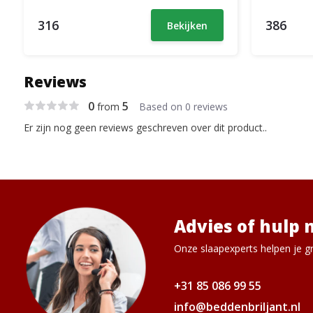
316
386
Bekijken
Reviews
0
5
from
Based on 0 reviews
Er zijn nog geen reviews geschreven over dit product..
Advies of hulp 
Onze slaapexperts helpen je gr
+31 85 086 99 55
info@beddenbriljant.nl