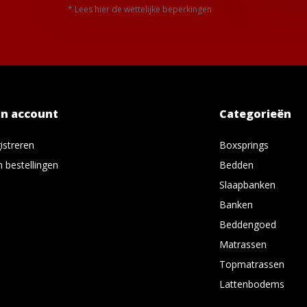
* Lees hier de wettelijke beperkingen
jn account
Categorieën
istreren
Boxsprings
n bestellingen
Bedden
Slaapbanken
Banken
Beddengoed
Matrassen
Topmatrassen
Lattenbodems