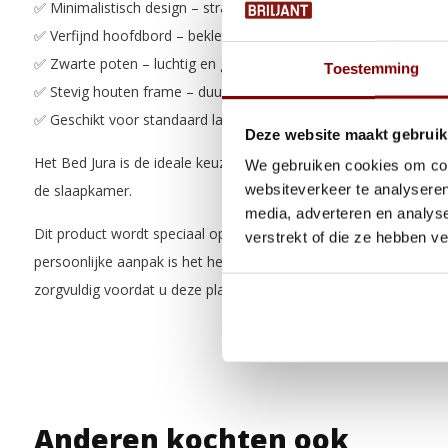
✅ Minimalistisch design – strak en tijdloos silhouet
✅ Verfijnd hoofdbord – bekleed voor een warme en moderne uit
✅ Zwarte poten – luchtig en grafisch detail
Toestemming
✅ Stevig houten frame – duurzame en stabiele basis
✅ Geschikt voor standaard lattenbodems en matrassen
Deze website maakt gebruik
Het Bed Jura is de ideale keuze voor wie houdt van eenvoud, ele
We gebruiken cookies om cont
websiteverkeer te analyseren
de slaapkamer.
media, adverteren en analys
Dit product wordt speciaal op maat gemaakt volgens de wensen
verstrekt of die ze hebben v
persoonlijke aanpak is het herroepingsrecht niet van toepassing
zorgvuldig voordat u deze plaatst. Meer informatie vindt u in o
Anderen kochten ook