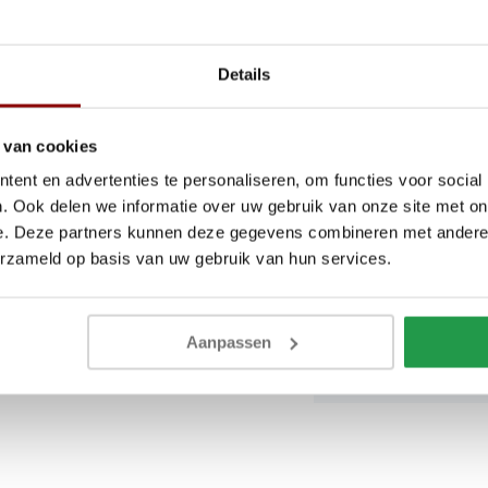
straling
Breedte
Details
Hoogte
 van cookies
Hoogte hoofdbord
gantie en een vleugje zachtheid in
ent en advertenties te personaliseren, om functies voor social
. Ook delen we informatie over uw gebruik van onze site met on
Materiaal
e. Deze partners kunnen deze gegevens combineren met andere i
 van de klant. Door deze
erzameld op basis van uw gebruik van hun services.
Lattenbodem
. Controleer uw bestelling
nze
Algemene voorwaarden
.
Matras
Aanpassen
Montagehandleidi