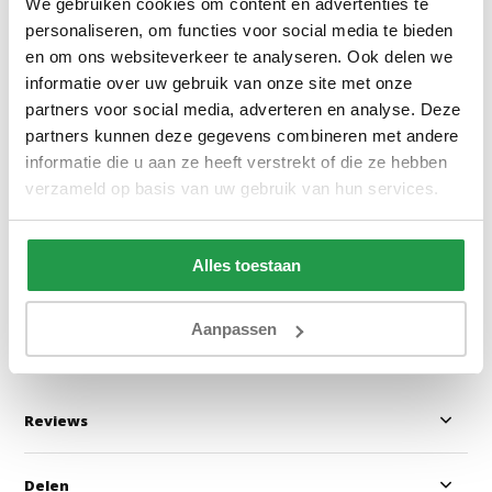
We gebruiken cookies om content en advertenties te
personaliseren, om functies voor social media te bieden
en om ons websiteverkeer te analyseren. Ook delen we
informatie over uw gebruik van onze site met onze
partners voor social media, adverteren en analyse. Deze
Jersey Splittopper Hoeslaken
Jersey Splittopp
partners kunnen deze gegevens combineren met andere
Wit
Taupe
informatie die u aan ze heeft verstrekt of die ze hebben
verzameld op basis van uw gebruik van hun services.
1 tot 2 werkdagen
1 tot 2 werkda
Alles toestaan
17,95
17,95
Bekijken
Bekijken
Aanpassen
Reviews
Delen