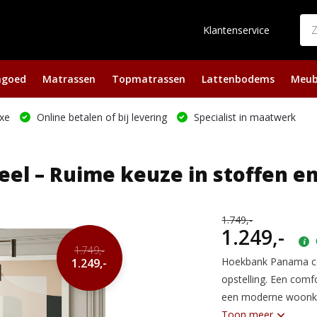
Klantenservice
ngoed
Matrassen
Topmatrassen
Lattenbodems
Meub
xe
Online betalen of bij levering
Specialist in maatwerk
el – Ruime keuze in stoffen e
1.749,-
1.249,-
1.749,-
Hoekbank Panama co
1.249,-
opstelling. Een comf
een moderne woonkam
Toon meer