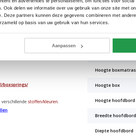
ent en advertenties te personaliseren, om functies voor social
)
. Ook delen we informatie over uw gebruik van onze site met on
Type matras
e. Deze partners kunnen deze gegevens combineren met andere i
erzameld op basis van uw gebruik van hun services.
Hardheid matras
Hoogte matras
Aanpassen
elling wordt deze namelijk op
Type box
Hoogte boxmatras
l/boxsprings/
Hoogte box
Hoogte hoofdbord
+ verschillende
stoffen/kleuren
.
llen
Breedte hoofdbord
Diepte hoofdbord