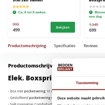
Stel zelf samen
Boxsprin
GRATIS 
Glad + 
Ca. 6 tot 8 weken
Binnen
een dag
999
1.349
Bekijken
499
699
Productomschrijving
Specificaties
Reviews
Productomschrijving
Elek. Boxspring Relax:
Toestemming
- Box met
pocketvering
10 cm - 2x vanaf 140 cm
- Gestoffeerd
pocketvering
matras 21 cm - 2x vanaf 140
Deze website maakt gebruik
- Split-topmatras Comfortschuim 5 cm