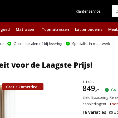
Klantenservice
ngoed
Matrassen
Topmatrassen
Lattenbodems
Meub
xe
Online betalen of bij levering
Specialist in maatwerk
it voor de Laagste Prijs!
1.149,-
849,-
Gratis Zomerdeal!
Ca. 
Elek. Boxspring Relax
aanbiedingen!...
Too
18 variaties
80 x 