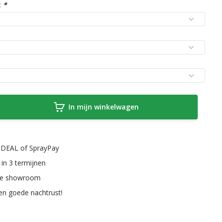
:
*
In mijn winkelwagen
a iDEAL of SprayPay
 in 3 termijnen
ze showroom
een goede nachtrust!