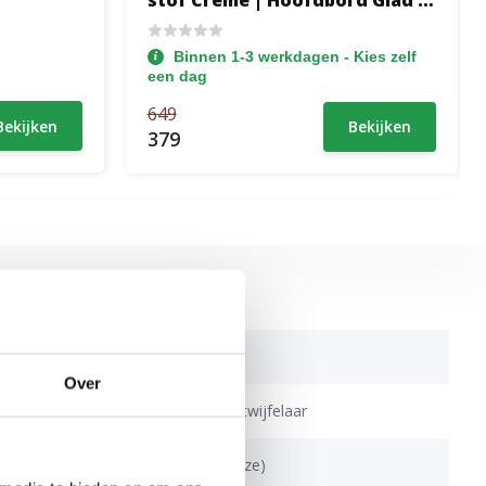
stof Creme | Hoofdbord Glad +
1x Groot Medium Matras
Binnen 1-3 werkdagen - Kies zelf
een dag
649
Bekijken
Bekijken
379
Elektrisch
Over
1-persoons, 2-persoons, twijfelaar
85 t/m 120 kg (a.v. de keuze)