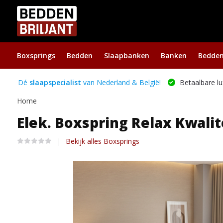
Boxsprings
Bedden
Slaapbanken
Banken
Bedde
Dé
slaapspecialist
van Nederland & België!
Betaalbare lu
Home
Elek. Boxspring Relax Kwalite
Bekijk alles Boxsprings