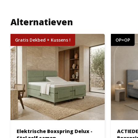
Alternatieven
Gratis Dekbed + Kussens !
OP=OP
Elektrische Boxspring Delux -
ACTIEDE