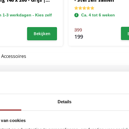
g 140 x 200 - Grijs |
- Stel zelf samen
TOPPER - Hoofdbord
Groot Matras
 1-3 werkdagen - Kies zelf
Ca. 4 tot 6 weken
399
Bekijken
199
Accessoires
Specificaties
Uitvoering
Details
Maatvoering
 van cookies
Gewichtsklasse