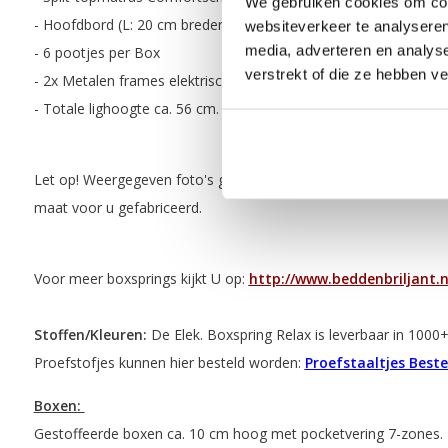
We gebruiken cookies om cont
- Hoofdbord (L: 20 cm breder dan boxspring B: 15 cm H: 106 cm
websiteverkeer te analyseren
media, adverteren en analys
- 6 pootjes per Box
verstrekt of die ze hebben v
- 2x Metalen frames elektrische verstelbaar
- Totale lighoogte ca. 56 cm.
Let op! Weergegeven foto's geven enkel een impressie. Na best
maat voor u gefabriceerd.
Voor meer boxsprings kijkt U op:
http://www.beddenbriljant.n
Stoffen/Kleuren:
De Elek. Boxspring Relax is leverbaar in 1000
Proefstofjes kunnen hier besteld worden:
Proefstaaltjes Beste
Boxen:
Gestoffeerde boxen ca. 10 cm hoog met pocketvering 7-zones.