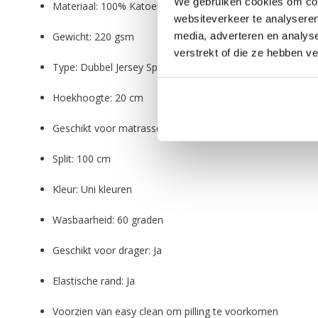
We gebruiken cookies om cont
Materiaal: 100% Katoen
websiteverkeer te analyseren
media, adverteren en analys
Gewicht: 220 gsm
verstrekt of die ze hebben v
Type: Dubbel Jersey Splittopper Hoeslaken
Hoekhoogte: 20 cm
Geschikt voor matrassen: 8 cm tot 15 cm (met 5 cm insla
Split: 100 cm
Kleur: Uni kleuren
Wasbaarheid: 60 graden
Geschikt voor drager: Ja
Elastische rand: Ja
Voorzien van easy clean om pilling te voorkomen