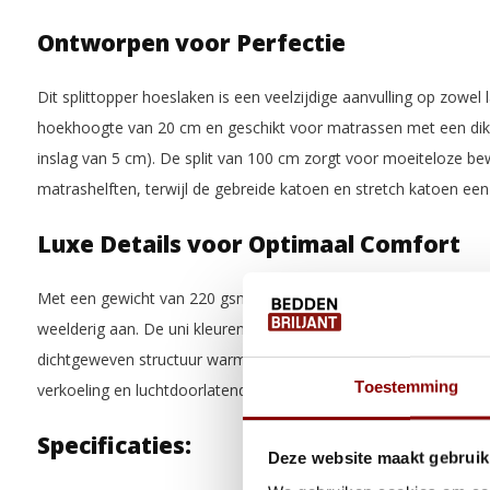
Ontworpen voor Perfectie
Dit splittopper hoeslaken is een veelzijdige aanvulling op zowel
hoekhoogte van 20 cm en geschikt voor matrassen met een dik
inslag van 5 cm). De split van 100 cm zorgt voor moeiteloze be
matrashelften, terwijl de gebreide katoen en stretch katoen ee
Luxe Details voor Optimaal Comfort
Met een gewicht van 220 gsm en een dubbele dikte voelt dit hoe
weelderig aan. De uni kleuren voegen een vleugje elegantie toe 
dichtgeweven structuur warmte vasthoudt tijdens koude nachten 
Toestemming
verkoeling en luchtdoorlatendheid in warmere seizoenen.
Specificaties:
Deze website maakt gebruik