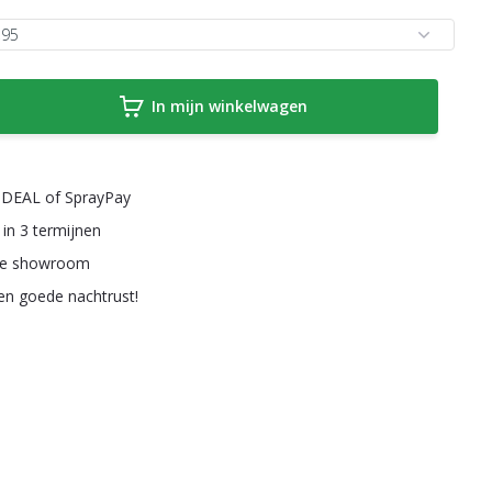
In mijn winkelwagen
a iDEAL of SprayPay
 in 3 termijnen
ze showroom
een goede nachtrust!