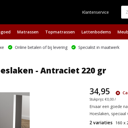
Klantenservice
ngoed
Matrassen
Topmatrassen
Lattenbodems
Meub
xe
Online betalen of bij levering
Specialist in maatwerk
eslaken - Antraciet 220 gr
34,95
Ca.
Stukprijs:
€0,00
/
Ervaar een goede na
Hoeslaken, speciaal v
2 variaties
160 x 