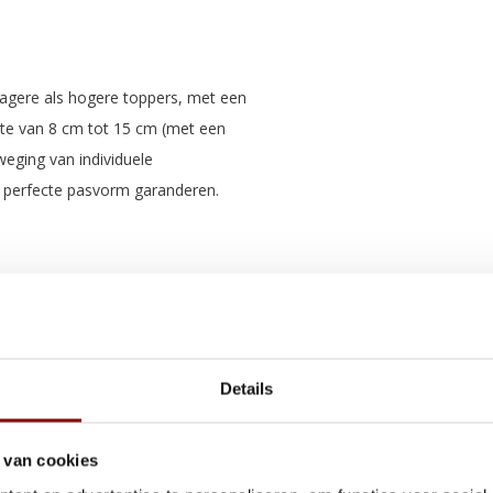
 lagere als hogere toppers, met een
te van 8 cm tot 15 cm (met een
weging van individuele
n perfecte pasvorm garanderen.
slaken ongelooflijk zacht en
aan je slaapkamer, terwijl de
en tegelijkertijd zorgt voor
Details
 van cookies