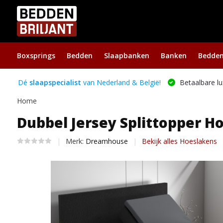
Boxsprings
Bedden
Slaapbanken
Banken
Bedde
Dé
slaapspecialist
van Nederland & België!
Betaalbare lu
Home
Dubbel Jersey Splittopper Ho
Merk:
Dreamhouse
Bekijk alles Hoeslakens