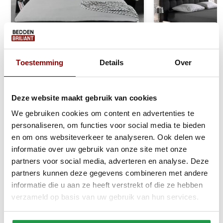
Toestemming
Details
Over
Jersey Splittopper Hoeslaken
Dubbel Jersey M
Deze website maakt gebruik van cookies
Grijs
Hoeslaken Antrac
We gebruiken cookies om content en advertenties te
personaliseren, om functies voor social media te bieden
1 tot 2 werkdagen
1 tot 2 werkda
en om ons websiteverkeer te analyseren. Ook delen we
informatie over uw gebruik van onze site met onze
28,95
39,95
partners voor social media, adverteren en analyse. Deze
partners kunnen deze gegevens combineren met andere
Bekijken
Bekijken
informatie die u aan ze heeft verstrekt of die ze hebben
verzameld op basis van uw gebruik van hun services.