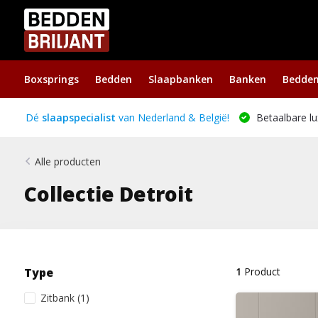
Boxsprings
Bedden
Slaapbanken
Banken
Bedde
Dé
slaapspecialist
van Nederland & België!
Betaalbare lu
Alle producten
Collectie Detroit
Type
1
Product
Zitbank
(1)