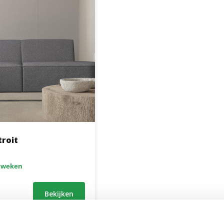
troit
6 weken
Bekijken