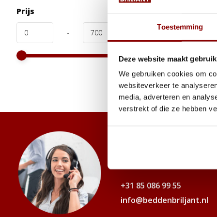
Prijs
Toestemming
-
Deze website maakt gebruik
We gebruiken cookies om cont
websiteverkeer te analyseren
media, adverteren en analys
verstrekt of die ze hebben v
Advies of hulp 
Onze slaapexperts helpen je gr
+31 85 086 99 55
info@beddenbriljant.nl