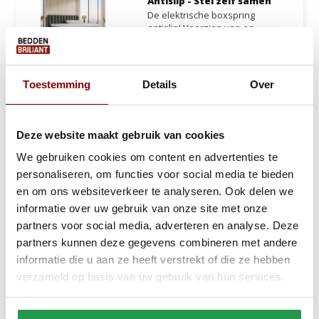
Antislip - Stel zelf samen
De elektrische boxspring
antislip! Voorzien van ee...
Ca. 6 tot 8 weken
1.399,-
1.999,-
Bekijken
Toestemming
Details
Over
Gratis Zomerdeal!
Deze website maakt gebruik van cookies
We gebruiken cookies om content en advertenties te
Zelf je Boxspring Samenstellen
personaliseren, om functies voor social media te bieden
Geen twee slaapkamers zijn hetzelfde. De afmetingen
en om ons websiteverkeer te analyseren. Ook delen we
verschillen, de stijl verschilt en wat de een comfortabel vindt,
informatie over uw gebruik van onze site met onze
werkt voor de ander niet. Toch eindigen veel mensen met een bed
partners voor social media, adverteren en analyse. Deze
dat dicht in de buurt komt maar nooit helemaal klopt. Een
partners kunnen deze gegevens combineren met andere
boxspring samenstellen lost dat op. Je begint met een leeg canvas
informatie die u aan ze heeft verstrekt of die ze hebben
en bouwt van daaruit een bed dat in elk detail aansluit op jouw
verzameld op basis van uw gebruik van hun services.
slaapkamer en jouw wensen.
Bij
Beddenbriljant
stel je jouw boxspring zelf samen: van stof en