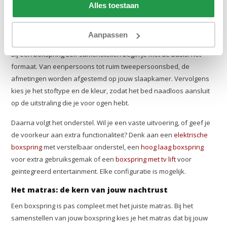
Alles toestaan
kleur tot afmetingen en matrastype. Deskundig advies, eerlijke
prijs en snel geleverd via onze eigen bezorgdienst.
Aanpassen
Wat kun je zelf kiezen?
Bij een boxspring zelf samenstellen begin je met de basis: het
formaat. Van eenpersoons tot ruim tweepersoonsbed, de
afmetingen worden afgestemd op jouw slaapkamer. Vervolgens
kies je het stoftype en de kleur, zodat het bed naadloos aansluit
op de uitstraling die je voor ogen hebt.
Daarna volgt het onderstel. Wil je een vaste uitvoering, of geef je
de voorkeur aan extra functionaliteit? Denk aan een
elektrische
boxspring
met verstelbaar onderstel, een
hoog laag boxspring
voor extra gebruiksgemak of een
boxspring met tv lift
voor
geïntegreerd entertainment. Elke configuratie is mogelijk.
Het matras: de kern van jouw nachtrust
Een boxspring is pas compleet met het juiste matras. Bij het
samenstellen van jouw boxspring kies je het matras dat bij jouw