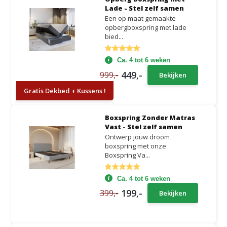
Lade - Stel zelf samen
Een op maat gemaakte
opbergboxspring met lade
bied...
Ca. 4 tot 6 weken
449,-
999,-
Bekijken
Gratis Dekbed + Kussens !
Boxspring Zonder Matras
Vast - Stel zelf samen
Ontwerp jouw droom
boxspring met onze
Boxspring Va...
Ca. 4 tot 6 weken
199,-
399,-
Bekijken