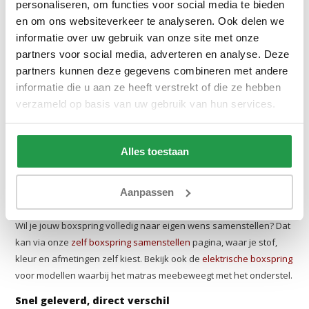
personaliseren, om functies voor social media te bieden
Dat maakt de hoog laag boxspring ook een populaire keuze in
en om ons websiteverkeer te analyseren. Ook delen we
thuiszorgsituaties, waar veiligheid en gebruiksgemak hand in
informatie over uw gebruik van onze site met onze
hand gaan. Bekijk ook ons bredere aanbod
bedden
en
partners voor social media, adverteren en analyse. Deze
slaapbanken
voor aanvullende slaapoplossingen die passen bij
partners kunnen deze gegevens combineren met andere
verschillende situaties en leefstijlen.
informatie die u aan ze heeft verstrekt of die ze hebben
verzameld op basis van uw gebruik van hun services.
Kwaliteit die je voelt
De hoog laag boxsprings in ons assortiment combineren een
stevig onderstel met hoogwaardig bekleding en een stille,
Alles toestaan
betrouwbare motor. De verstelling werkt soepel en geruisloos,
zodat je partner er geen last van heeft. De buitenkant ziet er strak
Aanpassen
uit, passend in een stijlvolle slaapkamer.
Wil je jouw boxspring volledig naar eigen wens samenstellen? Dat
kan via onze
zelf boxspring samenstellen
pagina, waar je stof,
kleur en afmetingen zelf kiest. Bekijk ook de
elektrische boxspring
voor modellen waarbij het matras meebeweegt met het onderstel.
Snel geleverd, direct verschil