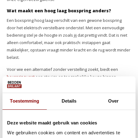
Wat maakt een hoog laag boxspring anders?
Een boxspring hoog laag verschilt van een gewone boxspring
door het elektrisch verstelbare onderstel. Met een eenvoudige
bediening stel je de hoogte in zoals jij dat prettig vindt. Dat is niet
alleen comfortabel, maar ook praktisch: instappen gaat
makkelijker, opstaan vraagt minder kracht en de rug wordt minder
belast.
Voor wie een alternatief zonder verstelling zoekt, biedt een
boxspring vast
een stevige en toegankelijke keuze binnen
hetzelfde assortiment.
De ideale keuze voor senioren
Toestemming
Details
Over
Een senioren hoog laag bed is meer dan een comfortupgrade. Het
is een investering in zelfstandigheid. Door de verstelbare hoogte
hoef je je geen zorgen te maken over knieën die protesteren of
Deze website maakt gebruik van cookies
een rug die 's ochtends stijf is. Je stapt op een hoogte in en uit die
We gebruiken cookies om content en advertenties te
voor jouw lichaam prettig aanvoelt, zonder hulp van anderen.