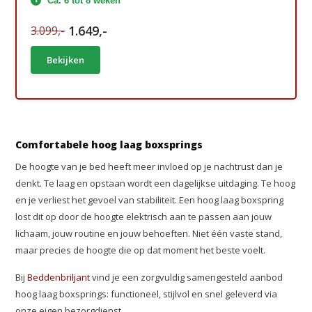
Ca. 6 tot 8 weken
1.649,-
3.099,-
Bekijken
Comfortabele hoog laag boxsprings
De hoogte van je bed heeft meer invloed op je nachtrust dan je
denkt. Te laag en opstaan wordt een dagelijkse uitdaging. Te hoog
en je verliest het gevoel van stabiliteit. Een hoog laag boxspring
lost dit op door de hoogte elektrisch aan te passen aan jouw
lichaam, jouw routine en jouw behoeften. Niet één vaste stand,
maar precies de hoogte die op dat moment het beste voelt.
Bij
Beddenbriljant
vind je een zorgvuldig samengesteld aanbod
hoog laag boxsprings: functioneel, stijlvol en snel geleverd via
onze eigen bezorgdienst.