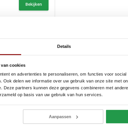
Bekijken
hebben twee losse
matrassen
en vinden de naad tussen beide mat
Details
e matraswig kan van verschillende materialen gemaakt worden.
dt vaak gebruikt als partners ervoor kiezen om twee verschillende ma
 van cookies
 het algemeen ook vaak beter. Iedereen heeft namelijk een ander sl
ent en advertenties te personaliseren, om functies voor social
 dat uw partner een harder
matras
nodig heeft en u een zachter. Door
. Ook delen we informatie over uw gebruik van onze site met on
n een optimale nachtrust.
e. Deze partners kunnen deze gegevens combineren met andere i
in verschillende maten en soorten verkrijgbaar. Voor advies of vrag
erzameld op basis van uw gebruik van hun services.
Aanpassen