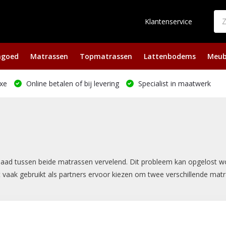
Klantenservice
ngoed
Matrassen
Topmatrassen
Lattenbodems
Meub
xe
Online betalen of bij levering
Specialist in maatwerk
ad tussen beide matrassen vervelend. Dit probleem kan opgelost w
aak gebruikt als partners ervoor kiezen om twee verschillende matras