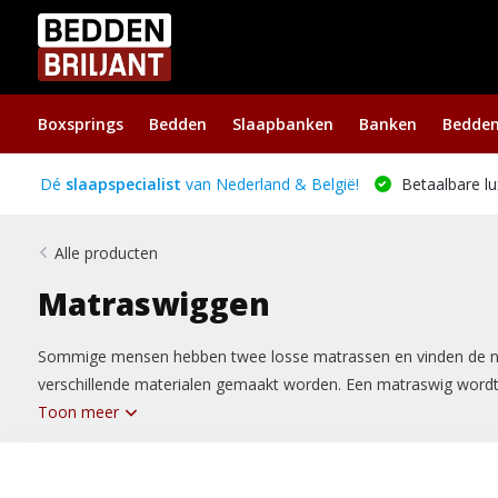
Boxsprings
Bedden
Slaapbanken
Banken
Bedde
Dé
slaapspecialist
van Nederland & België!
Betaalbare lu
Alle producten
Matraswiggen
Sommige mensen hebben twee losse matrassen en vinden de na
verschillende materialen gemaakt worden. Een matraswig wordt v
Toon meer