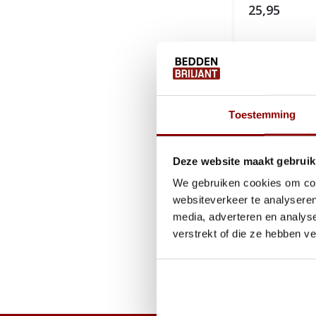
25,95
Sommige mensen 
Toestemming
matraswig
. Dez
Een matraswig wor
Deze website maakt gebruik
hebben en is over
We gebruiken cookies om cont
bijvoorbeeld zijn
websiteverkeer te analyseren
geniet u beide va
media, adverteren en analys
Een matraswig is 
verstrekt of die ze hebben v
u graag.