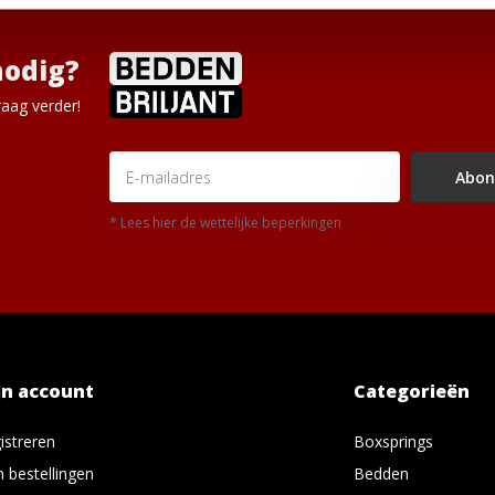
nodig?
aag verder!
Abon
* Lees hier de wettelijke beperkingen
jn account
Categorieën
istreren
Boxsprings
n bestellingen
Bedden