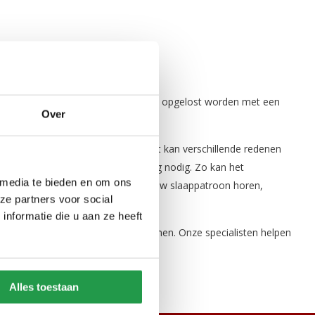
rassen vervelend. Dit probleem kan opgelost worden met een
Over
trassen langs elkaar te leggen. Dit kan verschillende redenen
aappatroon en andere ondersteuning nodig. Zo kan het
 media te bieden en om ons
 twee matrassen te kiezen die bij uw slaappatroon horen,
ze partners voor social
nformatie die u aan ze heeft
en dan kunt u contact met ons opnemen. Onze specialisten helpen
Alles toestaan