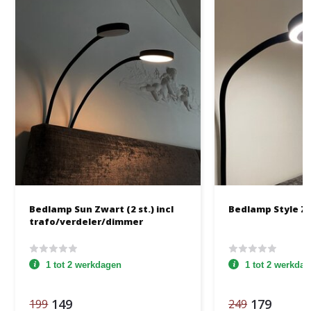
Bedlamp Sun Zwart (2 st.) incl
Bedlamp Style Zw
trafo/verdeler/dimmer
1 tot 2 werkdagen
1 tot 2 werkda
149
179
199
249