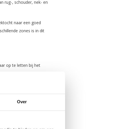
kan rug-, schouder, nek- en
oektocht naar een goed
hillende zones is in dit
ar op te letten bij het
t, omdat er veel open
in sommige matrassen
de certificaten:
Over