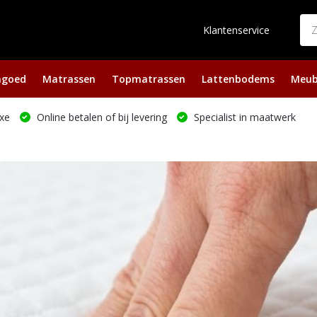
Klantenservice
ngoed
Matrassen
Topmatrassen
Lattenbodems
Meub
xe
Online betalen of bij levering
Specialist in maatwerk