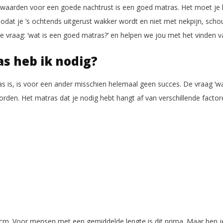
rwaarden voor een goede nachtrust is een goed matras. Het moet je li
dat je ’s ochtends uitgerust wakker wordt en niet met nekpijn, schoude
de vraag: ‘wat is een goed matras?’ en helpen we jou met het vinden 
s heb ik nodig?
s is, is voor een ander misschien helemaal geen succes. De vraag ‘wa
orden. Het matras dat je nodig hebt hangt af van verschillende factor
cm. Voor mensen met een gemiddelde lengte is dit prima. Maar ben je 