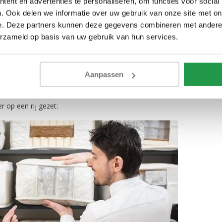
ent en advertenties te personaliseren, om functies voor social
. Ook delen we informatie over uw gebruik van onze site met on
e. Deze partners kunnen deze gegevens combineren met andere i
aat;
erzameld op basis van uw gebruik van hun services.
d matras voor mij?
Aanpassen
ote invloed op het type matras dat je het beste kunt kiezen. Om je t
r op een rij gezet: