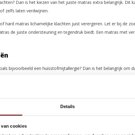
lachten? Dan is het kiezen van het juiste matras extra belangrijk. Dit 
f zelfs laten verdwijnen.
 hard matras lichamelijke klachten juist verergeren. Let er bij de z
ras de juiste ondersteuning en tegendruk biedt. Een matras met versc
eën
zoals bijvoorbeeld een huisstofmijtallergie? Dan is het belangrijk om da
as. Pocket- en binnenveringmatrassen zijn hiervoor het minst geschik
ig zijn. Huisstofmijt en stof kan hierin ophopen. Daarnaast zijn er 
iciden en brandvertragers) verwerkt.
je matras antiallergisch is? Koop dan een matras met een van de volgen
Details
 van cookies