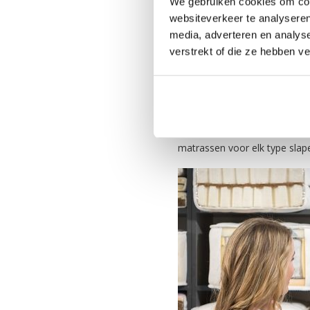
We gebruiken cookies om cont
HygCen certificaat;
websiteverkeer te analyseren
media, adverteren en analys
Medisch getest certific
verstrekt of die ze hebben v
CertiPUR certificering.
Wat is een goe
Je slaaphouding heeft een gr
matrassen voor elk type slape