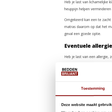
Heb je last van lichamelijke k
heuppijn helpen verminderen o
Omgekeerd kan een te zacht of
matras daarom op dat het mat
geval een goede optie.
Eventuele allergi
Heb je last van een allergie, 
uitkiezen van een nieuw matr
ruimtes in het matras aanwez
chemische stoffen (zoals pest
Wil je er zeker van zijn dat 
Toestemming
CE label;
Deze website maakt gebruik
Öko-tex keurmerk;
LGA certicaat;