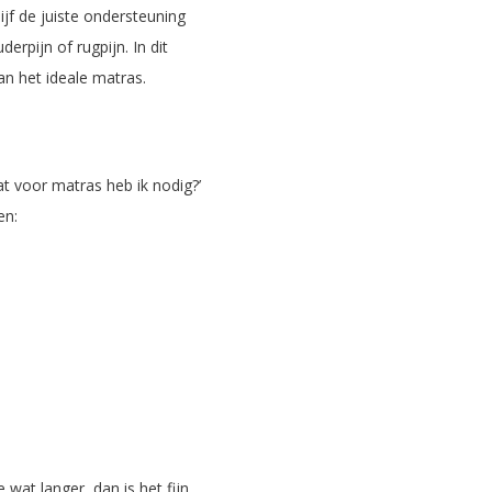
jf de juiste ondersteuning
rpijn of rugpijn. In dit
van het ideale matras.
t voor matras heb ik nodig?’
en:
wat langer, dan is het fijn