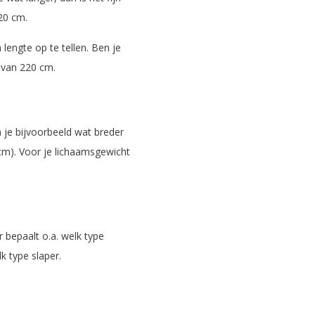
20 cm.
 lengte op te tellen. Ben je
 van 220 cm.
 je bijvoorbeeld wat breder
 cm). Voor je lichaamsgewicht
r bepaalt o.a. welk type
k type slaper.