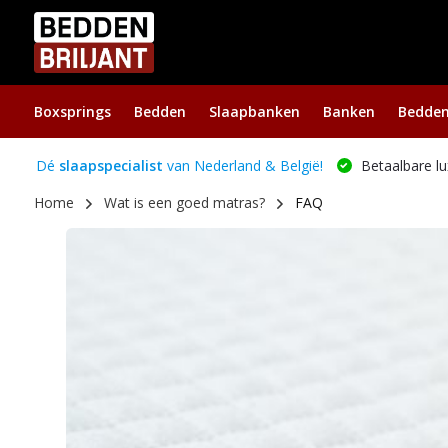
Boxsprings
Bedden
Slaapbanken
Banken
Bedde
Dé
slaapspecialist
van Nederland & België!
Betaalbare lu
Home
Wat is een goed matras?
FAQ