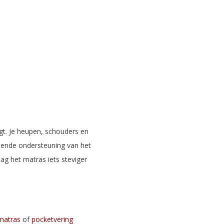
lgt. Je heupen, schouders en
doende ondersteuning van het
ag het matras iets steviger
 matras
of
pocketvering