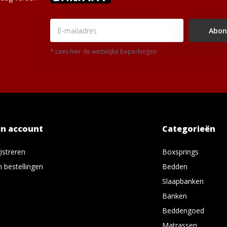
Abon
* Lees hier de wettelijke beperkingen
jn account
Categorieën
istreren
Boxsprings
n bestellingen
Bedden
Slaapbanken
Banken
Beddengoed
Matrassen