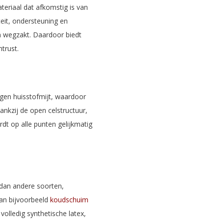
eriaal dat afkomstig is van
teit, ondersteuning en
n wegzakt. Daardoor biedt
trust.
egen huisstofmijt, waardoor
ankzij de open celstructuur,
dt op alle punten gelijkmatig
 dan andere soorten,
van bijvoorbeeld
koudschuim
j volledig synthetische latex,