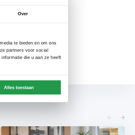
r gaat.
goede prijs-
Over
 in Asten
 media te bieden en om ons
showroom in Asten
. Onze
ze partners voor social
oxsprings
en ontdek welke
nformatie die u aan ze heeft
Alles toestaan