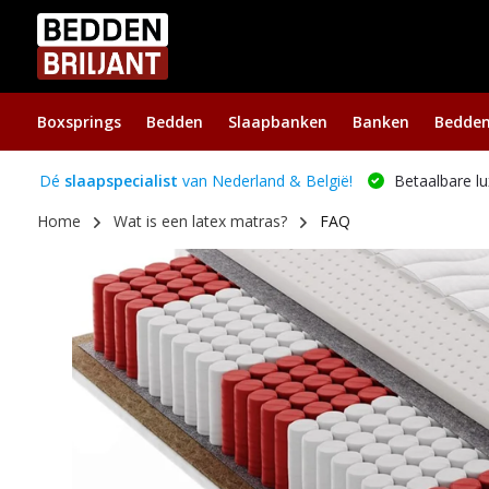
Boxsprings
Bedden
Slaapbanken
Banken
Bedde
Dé
slaapspecialist
van Nederland & België!
Betaalbare lu
Home
Wat is een latex matras?
FAQ