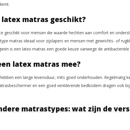
demt.
n latex matras geschikt?
te geschikt voor mensen die waarde hechten aan comfort en onderst
t type matras ideaal voor zijslapers en mensen met gewrichts- of ru
ergieën is een latex matras een goede keuze vanwege de antibacteriël
een latex matras mee?
hebben een lange levensduur, mits goed onderhouden. Regelmatig ker
 matrasbeschermer en een goed ventilerende bedbodem dragen ook bi
ndere matrastypes: wat zijn de vers
trassen
biedt latex een unieke combinatie van veerkracht en zachtheid.