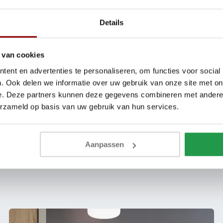
 latex sneller terug, waardoor draaien tijdens het slapen gemakkelijke
n meer ventilatie, maar minder drukverdeling. Koudschuim biedt een 
Details
t vaak iets steviger aan dan latex.
uitproberen? Bezoek onze showroom
 van cookies
ent en advertenties te personaliseren, om functies voor social
 matras ligt voordat je een keuze maakt? Kom dan proefliggen in onze
. Ook delen we informatie over uw gebruik van onze site met on
je klaar met persoonlijk advies. Bekijk ook onze collectie
bedden
en
b
e. Deze partners kunnen deze gegevens combineren met andere i
j jouw wensen!
erzameld op basis van uw gebruik van hun services.
Aanpassen