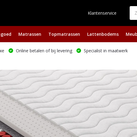
Klantenservice
ngoed
Matrassen
Topmatrassen
Lattenbodems
Meub
xe
Online betalen of bij levering
Specialist in maatwerk