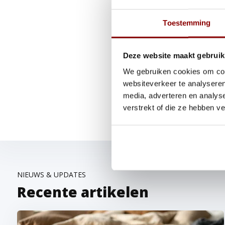
traagschuim matrassen
veert
Pocketveringmatrassen
biede
Toestemming
kwaliteitverhouding, maar voel
Latex matras 
Deze website maakt gebruik
We gebruiken cookies om cont
Wil je ervaren hoe een latex
websiteverkeer te analyseren
slaapspecialisten staan voor 
media, adverteren en analys
combinatie het beste past bi
verstrekt of die ze hebben v
NIEUWS & UPDATES
Recente artikelen