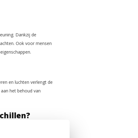
euning. Dankzij de
gklachten. Ook voor mensen
e eigenschappen.
en en luchten verlengt de
j aan het behoud van
chillen?
 In tegenstelling tot