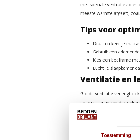
met speciale ventilatiezones
meeste warmte afgeeft, zoals
Tips voor opti
Draai en keer je matras
Gebruik een ademende
Kies een bedframe met 
Lucht je slaapkamer da
Ventilatie en 
Goede ventilatie verlengt ook
en ontstaan er minder kuilen
goed geventileerd matras dat 
een prettiger slaapklimaat, 
Investeren in 
Toestemming