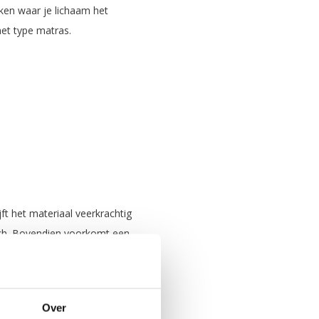
kken waar je lichaam het
het type matras.
ft het materiaal veerkrachtig
isch. Bovendien voorkomt een
t draagt niet alleen bij aan
pen jarenlang behoudt.
Over