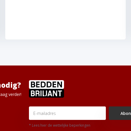
nodig?
aag verder!
Abon
* Lees hier de wettelijke beperkingen