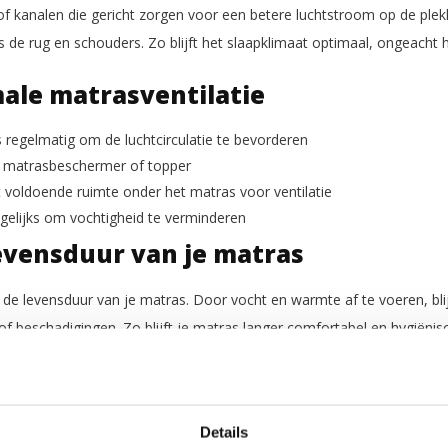
 of kanalen die gericht zorgen voor een betere luchtstroom op de ple
 de rug en schouders. Zo blijft het slaapklimaat optimaal, ongeacht 
male matrasventilatie
 regelmatig om de luchtcirculatie te bevorderen
 matrasbeschermer of topper
voldoende ruimte onder het matras voor ventilatie
gelijks om vochtigheid te verminderen
levensduur van je matras
 de levensduur van je matras. Door vocht en warmte af te voeren, blij
 of beschadigingen. Zo blijft je matras langer comfortabel en hygiën
nare geurtjes ontstaan door ophoping van transpiratie of schimmel. Di
maar zorgt er ook voor dat je matras zijn ondersteunende eigenschap
een goed geventileerd matras
Details