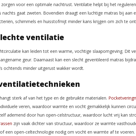
n
zorgen voor een optimale nachtrust. Ventilatie helpt bij het regulere
’s nachts gaat zweten. Bovendien draagt een luchtige matras bij aan 
eriën, schimmels en huisstofmijt minder kans krijgen om zich te ont
lechte ventilatie
tcirculatie kan leiden tot een warme, vochtige slaapomgeving. Dit ve
ngename geur. Daarnaast kan een slecht geventileerd matras bijdr
 ’s ochtends minder uitgerust wakker wordt.
ventilatietechnieken
hangt sterk af van het type en de gebruikte materialen.
Pocketvering
individuele veren, waardoor warmte en vocht gemakkelijk kunnen circ
hzelf ademend door hun open-celstructuur, waardoor lucht vrij kan st
rassen
zijn vaak dichter van structuur, waardoor ze warmte vasthou
 of een open-celtechnologie nodig om vocht en warmte af te voeren.