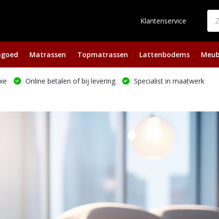
Klantenservice
ngoed
Matrassen
Topmatrassen
Lattenbodems
Meub
xe
Online betalen of bij levering
Specialist in maatwerk