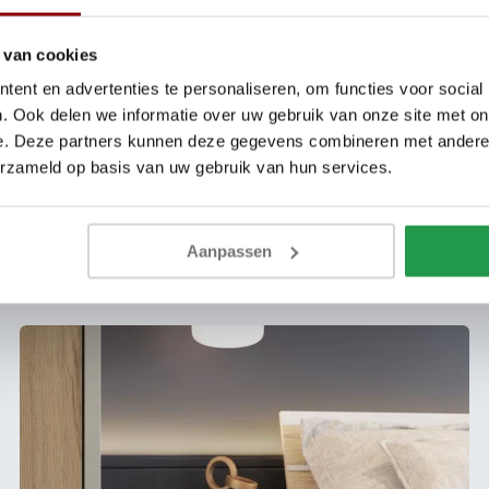
is essentieel voor een gezonde, comfortabele nachtrust en een langdu
 van cookies
sen met optimale ventilatie en materialen die jouw slaapkwaliteit ve
ent en advertenties te personaliseren, om functies voor social
lectie te ervaren en ontdek welke matras het beste bij jou past.
. Ook delen we informatie over uw gebruik van onze site met on
e. Deze partners kunnen deze gegevens combineren met andere i
erzameld op basis van uw gebruik van hun services.
Aanpassen