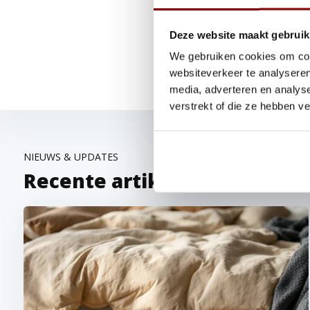
Een goed geventileerd matras 
Deze website maakt gebruik
Beddenbriljant
vind je matras
We gebruiken cookies om cont
showroom in Asten
om de col
websiteverkeer te analyseren
media, adverteren en analys
verstrekt of die ze hebben v
NIEUWS & UPDATES
Recente artikelen