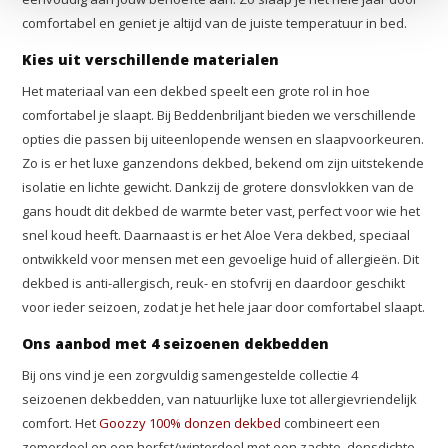
comfortabel en geniet je altijd van de juiste temperatuur in bed.
Kies uit verschillende materialen
Het materiaal van een dekbed speelt een grote rol in hoe
comfortabel je slaapt. Bij Beddenbriljant bieden we verschillende
opties die passen bij uiteenlopende wensen en slaapvoorkeuren.
Zo is er het luxe ganzendons dekbed, bekend om zijn uitstekende
isolatie en lichte gewicht. Dankzij de grotere donsvlokken van de
gans houdt dit dekbed de warmte beter vast, perfect voor wie het
snel koud heeft. Daarnaast is er het Aloe Vera dekbed, speciaal
ontwikkeld voor mensen met een gevoelige huid of allergieën. Dit
dekbed is anti-allergisch, reuk- en stofvrij en daardoor geschikt
voor ieder seizoen, zodat je het hele jaar door comfortabel slaapt.
Ons aanbod met 4 seizoenen dekbedden
Bij ons vind je een zorgvuldig samengestelde collectie 4
seizoenen dekbedden, van natuurlijke luxe tot allergievriendelijk
comfort. Het
Goozzy 100% donzen dekbed
combineert een
zomerdeel en een herfst/winterdeel met een zachte, donsdichte