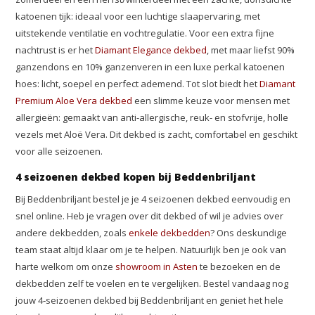
katoenen tijk: ideaal voor een luchtige slaapervaring, met
uitstekende ventilatie en vochtregulatie. Voor een extra fijne
nachtrust is er het
Diamant Elegance dekbed
, met maar liefst 90%
ganzendons en 10% ganzenveren in een luxe perkal katoenen
hoes: licht, soepel en perfect ademend. Tot slot biedt het
Diamant
Premium Aloe Vera dekbed
een slimme keuze voor mensen met
allergieën: gemaakt van anti-allergische, reuk- en stofvrije, holle
vezels met Aloë Vera. Dit dekbed is zacht, comfortabel en geschikt
voor alle seizoenen.
4 seizoenen dekbed kopen bij Beddenbriljant
Bij Beddenbriljant bestel je je 4 seizoenen dekbed eenvoudig en
snel online. Heb je vragen over dit dekbed of wil je advies over
andere dekbedden, zoals
enkele dekbedden
? Ons deskundige
team staat altijd klaar om je te helpen. Natuurlijk ben je ook van
harte welkom om onze
showroom in Asten
te bezoeken en de
dekbedden zelf te voelen en te vergelijken. Bestel vandaag nog
jouw 4‑seizoenen dekbed bij Beddenbriljant en geniet het hele