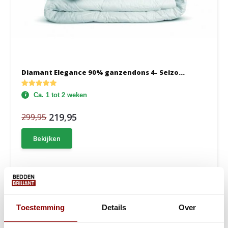
Diamant Elegance 90% ganzendons 4- Seizo...
Ca. 1 tot 2 weken
219,95
299,95
Bekijken
Toestemming
Details
Over
4 seizoenen dekbedden
Bij
Beddenbriljant
vind je een ruime collectie 4 seizoenen