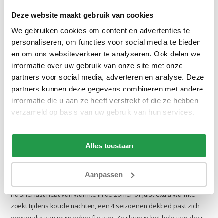
dekbedden die het hele jaar door zorgen voor een aangenaam
Deze website maakt gebruik van cookies
slaapklimaat. Onze
dekbedden
bestaan uit twee delen die je
We gebruiken cookies om content en advertenties te
eenvoudig aan elkaar kunt koppelen of los kunt gebruiken,
personaliseren, om functies voor social media te bieden
waardoor je altijd de juiste warmte hebt – of het nu zomer of
en om ons websiteverkeer te analyseren. Ook delen we
winter is. In onze collectie combineren we kwaliteit en comfort met
informatie over uw gebruik van onze site met onze
verschillende materialen, zodat er altijd een dekbed is dat past bij
partners voor social media, adverteren en analyse. Deze
jouw wensen. Ontdek bij Beddenbriljant het gemak van een 4
partners kunnen deze gegevens combineren met andere
seizoenen dekbed en ervaar hoe goed
beddengoed
bijdraagt
informatie die u aan ze heeft verstrekt of die ze hebben
aan een heerlijke nachtrust.
verzameld op basis van uw gebruik van hun services.
Voor wie is een 4 seizoenen dekbed geschikt?
Een 4 seizoenen dekbed is ideaal voor iedereen die het hele jaar
Alles toestaan
door wil genieten van optimaal slaapcomfort zonder steeds van
dekbed te hoeven wisselen. Omdat het dekbed bestaat uit een
zomerdeel en een herfst-/lente deel die je samen kunt voegen tot
Aanpassen
een warm winterdekbed, biedt het flexibiliteit in elk seizoen. Of je
nu snel last hebt van warmte in de zomer of juist extra warmte
zoekt tijdens koude nachten, een 4 seizoenen dekbed past zich
eenvoudig aan jouw behoefte aan. Zo slaap je het hele jaar door