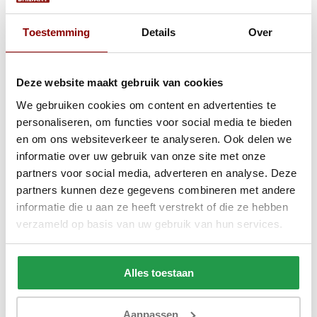
De hoogslapers in ons assortiment zijn gebouwd om dagelijks
Toestemming
Details
Over
gebruik te doorstaan. Stabiele frames, deugdelijke ladders en
materialen die hun kwaliteit behouden, zorgen ervoor dat je
jarenlang plezier hebt van je aankoop. En dat voor een prijs die
Deze website maakt gebruik van cookies
eerlijk is ten opzichte van wat je krijgt.
We gebruiken cookies om content en advertenties te
Voor kinderen én tieners: een bed dat meegroeit
personaliseren, om functies voor social media te bieden
Hoogslapers zijn populair op kinderkamers, maar ook tieners en
en om ons websiteverkeer te analyseren. Ook delen we
studenten weten de extra ruimte te waarderen. Een hoogslaper
informatie over uw gebruik van onze site met onze
met bureau eronder is een complete werkplek in één, ideaal voor
partners voor social media, adverteren en analyse. Deze
wie studeert of een gamingsetup wil combineren met een
partners kunnen deze gegevens combineren met andere
slaapplek. Bekijk ook ons aanbod aan
kinderbedden
voor jongere
informatie die u aan ze heeft verstrekt of die ze hebben
kinderen die nog niet aan een hoogslaper toe zijn.
verzameld op basis van uw gebruik van hun services.
Twijfel je tussen een hoogslaper en een
stapelbed
? Het verschil
zit in het gebruik. Een stapelbed biedt twee slaapplekken en is
Alles toestaan
ideaal wanneer kinderen een kamer delen. Een hoogslaper is
voor één persoon en legt de nadruk op de ruimte die het bed
vrijmaakt.
Aanpassen