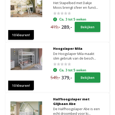
Het Stapelbed met Dakje
Moos brengt sfeer en funct...
Ca. 3 tot 5 weken
289,-
419,-
Bekijken
10 kleuren!
Hoogslaper Mila
De Hoogslaper Mila maakt
slim gebruik van de besch...
Ca. 3 tot 5 weken
379,-
549,-
Bekijken
10 kleuren!
Halfhoogslaper met
Glijbaan Abe
De Halfhoogslaper Abe is een
echt droombed voor ki...