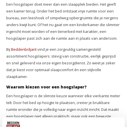
Een hoogslaper doet meer dan een slaapplek bieden. Het geeft
een kamer terug. Onder het bed ontstaat vrije ruimte voor een
bureau, een leeshoek of simpelweg opbergruimte die je nergens
anders kwijt kunt. Of het nu gaat om een kinderkamer die slimmer
ingericht moet worden of een tienerbed met karakter, een
hoogslaper past zich aan de ruimte aan in plaats van andersom.
Bij
Beddenbriljant
vind je een zorgvuldig samengesteld
assortiment hoogslapers: stevig van constructie, eerlijk geprijsd
en snel geleverd via onze eigen bezorgdienst. Zo weet je zeker
dat je kiest voor optimaal slaapcomfort én een stijlvolle
slaapkamer.
Waarom kiezen voor een hoogslaper?
Een hoogslaper is de slimste keuze wanneer elke vierkante meter
telt. Door het bed op hoogte te plaatsen, creëer je bruikbare
ruimte eronder die je volledig naar eigen inzicht inricht. Dat maakt
een hoogslaper niet alleen praktisch, maar ook een bewuste
keuze voor wie slim wil inrichten zonder in te leveren op comfort.