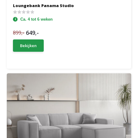
Loungebank Panama Studio
Ca. 4 tot 6 weken
649,-
899,-
Bekijken