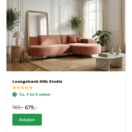
Loungebank Hills Studio
Ca. 4 tot 6 weken
679,-
969,-
Bekijken