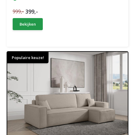
399,-
999,-
Bekijken
Populaire keuze!