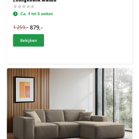
Loungebank Malibu
Ca. 4 tot 6 weken
879,-
1.259,-
Bekijken