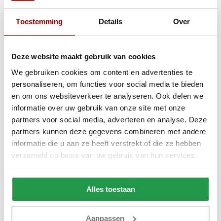
Toestemming
Details
Over
Slaapbank met
opbergruimte Max | L-
Hoekbank
Deze website maakt gebruik van cookies
Slaapbank met opbergruimte
We gebruiken cookies om content en advertenties te
Max | L-Hoekbank
personaliseren, om functies voor social media te bieden
en om ons websiteverkeer te analyseren. Ook delen we
Ca. 9 tot 13 weken
informatie over uw gebruik van onze site met onze
549,-
679,-
Bekijken
partners voor social media, adverteren en analyse. Deze
partners kunnen deze gegevens combineren met andere
informatie die u aan ze heeft verstrekt of die ze hebben
Slaapbank met
verzameld op basis van uw gebruik van hun services.
opbergruimte Sem | L-
Hoekbank
Slaapbank met opbergruimte
Sem | L-Bank
Alles toestaan
Ca. 4 tot 6 weken
Aanpassen