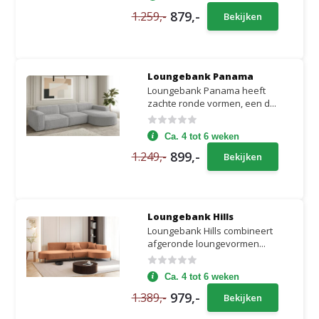
879,-
1.259,-
Bekijken
Loungebank Panama
Loungebank Panama heeft
zachte ronde vormen, een d...
Ca. 4 tot 6 weken
899,-
1.249,-
Bekijken
Loungebank Hills
Loungebank Hills combineert
afgeronde loungevormen...
Ca. 4 tot 6 weken
979,-
1.389,-
Bekijken