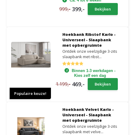
Ca. 4 tot 6 weken
399,-
999,-
Bekijken
Hoekbank Ribstof Karlo -
Universeel - Slaapbank
met opbergruimte
Ontdek onze veelzijdige 3-zits
slaapbank met ribst...
Binnen 1-3 werkdagen -
Kies zelf een dag
469,-
1.199,-
Bekijken
Populaire keuze!
Hoekbank Velvet Karlo -
Universeel - Slaapbank
met opbergruimte
Ontdek onze veelzijdige 3-zits
slaapbank met velve...