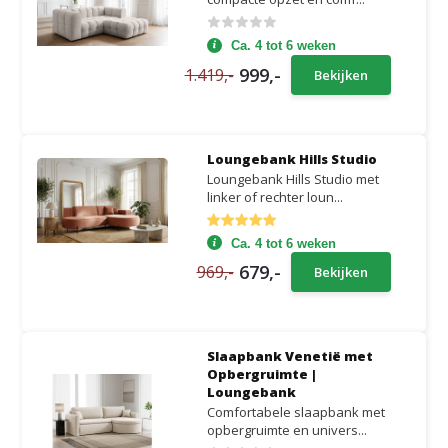
Ca. 4 tot 6 weken
999,-
1.419,-
Bekijken
Loungebank Hills Studio
Loungebank Hills Studio met
linker of rechter loun...
Ca. 4 tot 6 weken
679,-
969,-
Bekijken
Slaapbank Venetië met
Opbergruimte |
Loungebank
Comfortabele slaapbank met
opbergruimte en univers...