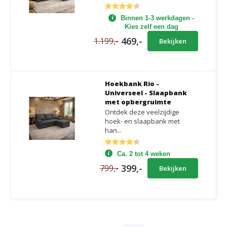
Binnen 1-3 werkdagen -
Kies zelf een dag
469,-
1.199,-
Bekijken
Hoekbank Rio -
Universeel - Slaapbank
met opbergruimte
Ontdek deze veelzijdige
hoek- en slaapbank met
han...
Ca. 2 tot 4 weken
399,-
799,-
Bekijken