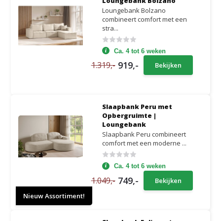
Loungebank Bolzano
Loungebank Bolzano
combineert comfort met een
stra...
Ca. 4 tot 6 weken
919,-
1.319,-
Bekijken
Slaapbank Peru met
Opbergruimte |
Loungebank
Slaapbank Peru combineert
comfort met een moderne ...
Ca. 4 tot 6 weken
749,-
1.049,-
Bekijken
Nieuw Assortiment!