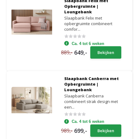
Slaapbank Felix met
Opbergruimte |
Loungebank
Slaapbank Felix met
opbergruimte combineert
comfor...
Ca. 4 tot 6 weken
649,-
889,-
Bekijken
Slaapbank Canberra met
Opbergruimte |
Loungebank
Slaapbank Canberra
combineert strak design met
een...
Ca. 4 tot 6 weken
699,-
989,-
Bekijken