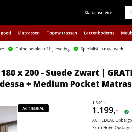
Klantenservice
ngoed
Matrassen
Topmatrassen
Lattenbodems
Meub
xe
Online betalen of bij levering
Specialist in maatwerk
80 x 200 - Suede Zwart | GRATI
dessa + Medium Pocket Matrass
1.849,-
1.199,-
ACTIEDEAL
ACTIEDEAL Opbergbo
Extra Hoge Opslagr