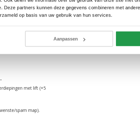
e. Deze partners kunnen deze gegevens combineren met andere i
cht op.
erzameld op basis van uw gebruik van hun services.
aar en niet na te bestellen
Aanpassen
rijs
-
erdiepingen met lift (+5
gewenste/spam map).