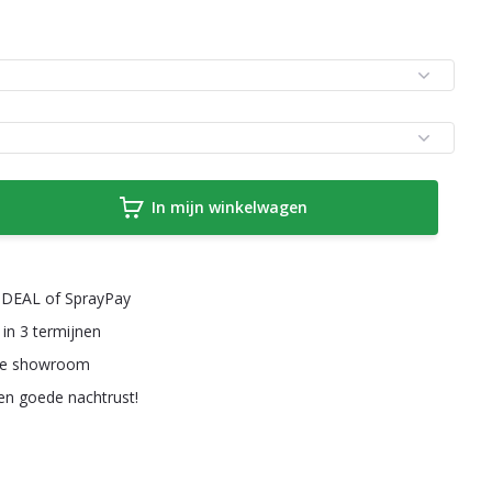
In mijn winkelwagen
a iDEAL of SprayPay
 in 3 termijnen
ze showroom
een goede nachtrust!