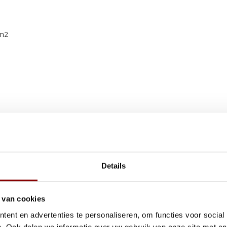
 m2
op voorraad zijn. Denk aan een
Details
besteld, maar nooit is afgehaald.
ing.
 van cookies
ls je snel wilt schakelen en een
ent en advertenties te personaliseren, om functies voor social
. Ook delen we informatie over uw gebruik van onze site met on