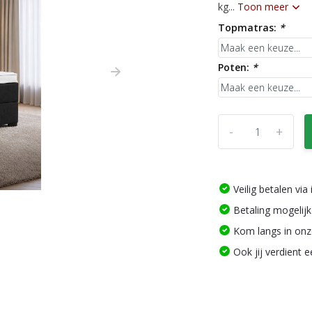
kg...
Toon meer
Topmatras:
*
Poten:
*
-
+
Veilig betalen vi
Betaling mogelijk
Kom langs in on
Ook jij verdient 