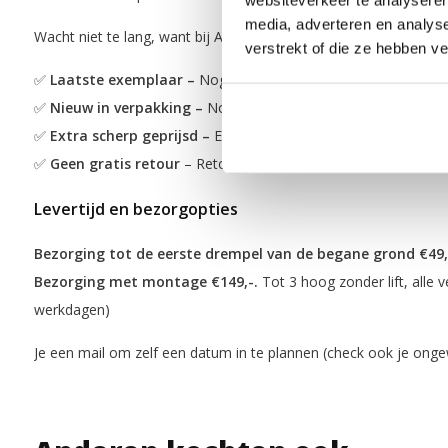
media, adverteren en analys
Wacht niet te lang, want bij ACTIEDEAL producten geldt: op is e
verstrekt of die ze hebben v
✅
Laatste exemplaar –
Nog maar een of enkele stuks beschikb
✅
Nieuw in verpakking –
Nooit gebruikt en direct leverbaar
✅
Extra scherp geprijsd –
Een nieuw product voor een lagere p
✅
Geen gratis retour
– Retour mogelijk voor €99,-
Levertijd en bezorgopties
Bezorging tot de eerste drempel van de begane grond €49,
Bezorging met montage €149,-.
Tot 3 hoog zonder lift, alle v
werkdagen)
Je een mail om zelf een datum in te plannen (check ook je on