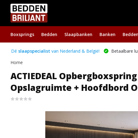
Boxsprings
Bedden
Slaapbanken
Banken
Bedde
Dé
slaapspecialist
van Nederland & België!
Betaalbare lu
Home
ACTIEDEAL Opbergboxspring 1
Opslagruimte + Hoofdbord O