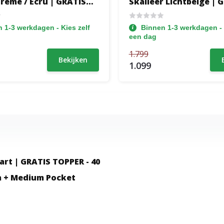
Creme / Ecru | GRATIS
Skaileer Lichtbeige | 
- HB+VB Glad - 30 cm
TOPPER - Hoofdbord M
ox - 1x Groot Matras
Biesrand + 30 cm pocketboxen
 1-3 werkdagen - Kies zelf
Binnen 1-3 werkdagen - 
ot 160 kg
+ Stevige matrassen t
een dag
1.799
Bekijken
1.099
rt | GRATIS TOPPER - 40
a + Medium Pocket