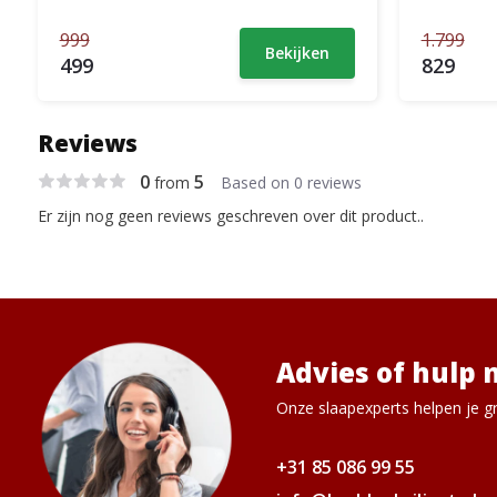
999
1.799
Bekijken
499
829
Reviews
0
5
from
Based on 0 reviews
Er zijn nog geen reviews geschreven over dit product..
Advies of hulp 
Onze slaapexperts helpen je gr
+31 85 086 99 55