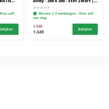
GRATIS
Andy - 200 x 200 - Stof Zwart |
et
GRATIS TOPPER - Incl.
Pocketvering + 40 cm extra
Kies zelf
Binnen 1-3 werkdagen - Kies zelf
ot 160 kg
hoge opbergruimte
een dag
1.349
Bekijken
Bekijken
1.049