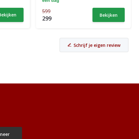
een dag
599
Bekijken
Bekijken
299
Schrijf je eigen review
neer