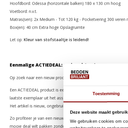
Hoofdbord: Odessa (horizontale balken) 180 x 130 cm hoog
Voetbord: n.v.t.
Matras(sen):
2x Medium - Tot 120 kg - Pocketvering 300 veren
Box(en):
40 cm Extra hoge Opslagruimte
Let op:
Kleur van stofstaaltje is leidend!
Eenmalige ACTIEDEAL: op is echt op!
Op zoek naar een nieuw product voor een extra scherpe prijs?
Een ACTIEDEAL product is een artikel waarvan nog slechts een 
Toestemming
laatste exemplaar uit het assortiment of een product dat wel is 
Het artikel is nieuw, ongebruikt en zit nog in de originele verpakk
Deze website maakt gebruik
Zo profiteer je van een nieuw product met extra korting. Ideaal a
We gebruiken cookies om cont
mooie deal wilt pakken zonder in te leveren op kwaliteit.
websiteverkeer te analyseren