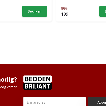
399
Bekijken
199
nodig?
aag verder!
Abon