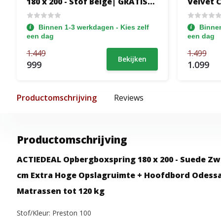
180 x 200 - Stof Beige| GRATIS
Velvet 
TOPPER - 40 cm Hoge
TOPPER 
Opslagruimte + Stevige
Pocketb
Binnen 1-3 werkdagen - Kies zelf
Binnen
Matrassen tot 140 kg +
Stevig t
een dag
een dag
Hoofdbord Glad
1.449
1.499
Bekijken
999
1.099
Productomschrijving
Reviews
Productomschrijving
ACTIEDEAL Opbergboxspring 180 x 200 - Suede Zwa
cm Extra Hoge Opslagruimte + Hoofdbord Odess
Matrassen tot 120 kg
Stof/Kleur:
Preston 100