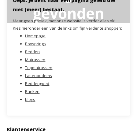
Oeps. Je bent naar een pagina geleid die
gevonden
niet (meer) bestaat.
Maar geen paniek, met onze website is verder alles ok!
Kies hieronder een van de links om fijn verder te shoppen:
Homepage
Boxsprings
Bedden
Matrassen
Topmatrassen
Lattenbodems
Beddengoed
Banken
blogs
Klantenservice