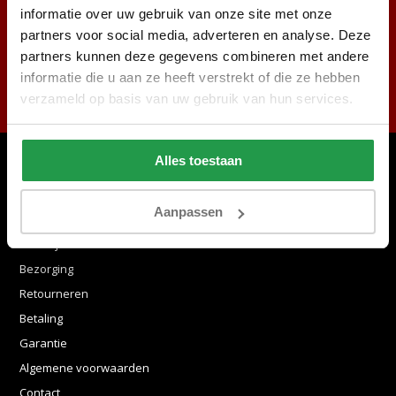
informatie over uw gebruik van onze site met onze
partners voor social media, adverteren en analyse. Deze
partners kunnen deze gegevens combineren met andere
Abonneer
informatie die u aan ze heeft verstrekt of die ze hebben
* Lees hier de wettelijke beperkingen
verzameld op basis van uw gebruik van hun services.
Alles toestaan
Klantenservice
Aanpassen
Blog
Levertijden
Bezorging
Retourneren
Betaling
Garantie
Algemene voorwaarden
Contact