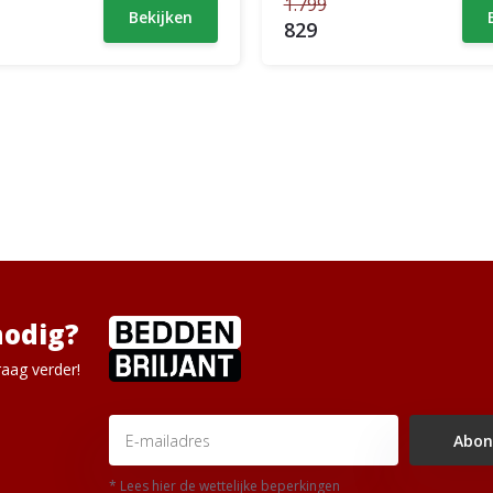
1.799
Bekijken
829
nodig?
aag verder!
Abon
* Lees hier de wettelijke beperkingen