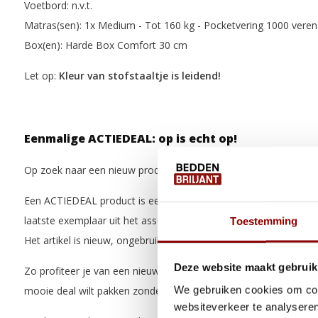
Voetbord: n.v.t.
Matras(sen):
1x Medium - Tot 160 kg - Pocketvering 1000 vere
Box(en):
Harde Box Comfort 30 cm
Let op:
Kleur van stofstaaltje is leidend!
Eenmalige ACTIEDEAL: op is echt op!
Op zoek naar een nieuw product voor een extra scherpe prijs?
Een ACTIEDEAL product is een artikel waarvan nog slechts een 
laatste exemplaar uit het assortiment of een product dat wel is 
Toestemming
Het artikel is nieuw, ongebruikt en zit nog in de originele verpakk
Deze website maakt gebruik
Zo profiteer je van een nieuw product met extra korting. Ideaal a
We gebruiken cookies om cont
mooie deal wilt pakken zonder in te leveren op kwaliteit.
websiteverkeer te analyseren