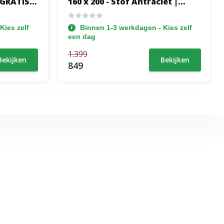
 GRATIS
160 x 200 - Stof Antraciet |
nopen +
GRATIS TOPPER - Hoofdbord +
g
Voetbord Levi - Incl.
Kies zelf
Binnen 1-3 werkdagen - Kies zelf
Pocketvering
een dag
1.399
Bekijken
Bekijken
849