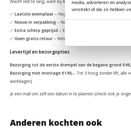
Wacht niet te lang, want bij ACTIEDEAL producten geldt: op is e
media, adverteren en analys
verstrekt of die ze hebben v
✅
Laatste exemplaar –
Nog maar een of enkele stuks beschikb
✅
Nieuw in verpakking –
Nooit gebruikt en direct leverbaar
✅
Extra scherp geprijsd –
Een nieuw product voor een lagere p
✅
Geen gratis retour
– Retour mogelijk voor €99,-
Levertijd en bezorgopties
Bezorging tot de eerste drempel van de begane grond €49,
Bezorging met montage €149,-.
Tot 3 hoog zonder lift, alle v
werkdagen)
Je een mail om zelf een datum in te plannen (check ook je on
Anderen kochten ook