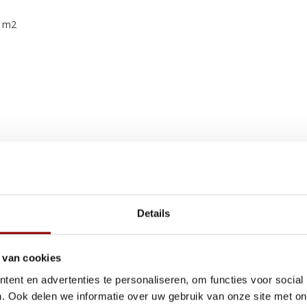
n m2
op voorraad zijn. Denk aan een
besteld, maar nooit is afgehaald.
Details
ing.
 van cookies
ls je snel wilt schakelen en een
ent en advertenties te personaliseren, om functies voor social
. Ook delen we informatie over uw gebruik van onze site met on