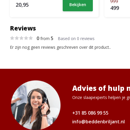
999
20,95
Bekijken
499
Reviews
0
5
from
Based on 0 reviews
Er zijn nog geen reviews geschreven over dit product..
Advies of hulp 
Onze slaapexperts helpen je gr
+31 85 086 99 55
info@beddenbriljant.nl