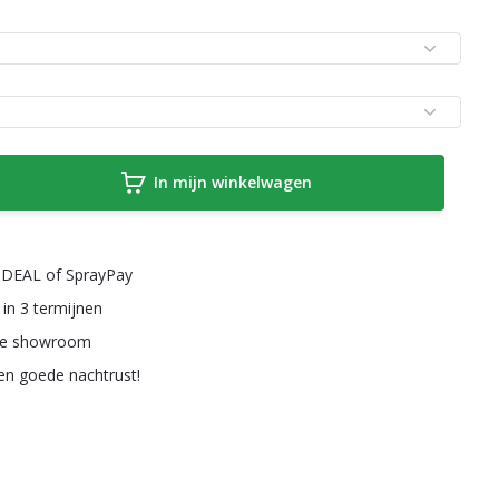
In mijn winkelwagen
a iDEAL of SprayPay
 in 3 termijnen
ze showroom
een goede nachtrust!