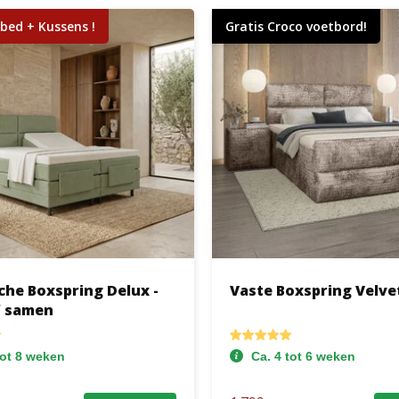
bed + Kussens !
Gratis Croco voetbord!
che Boxspring Delux -
Vaste Boxspring Velve
f samen
tot 8 weken
Ca. 4 tot 6 weken