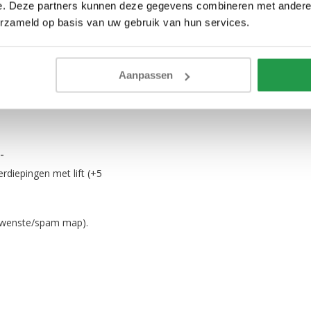
cht op.
e. Deze partners kunnen deze gegevens combineren met andere i
erzameld op basis van uw gebruik van hun services.
aar en niet na te bestellen
rijs
Aanpassen
-
erdiepingen met lift (+5
gewenste/spam map).