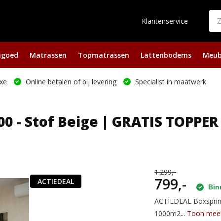
Klantenservice
ngoed
Matrassen
Topmatrassen
Lattenbodems
Meub
xe
Online betalen of bij levering
Specialist in maatwerk
0 - Stof Beige | GRATIS TOPPER
1.299,-
799,-
ACTIEDEAL
Binn
ACTIEDEAL Boxspring
1000m2...
Toon mee