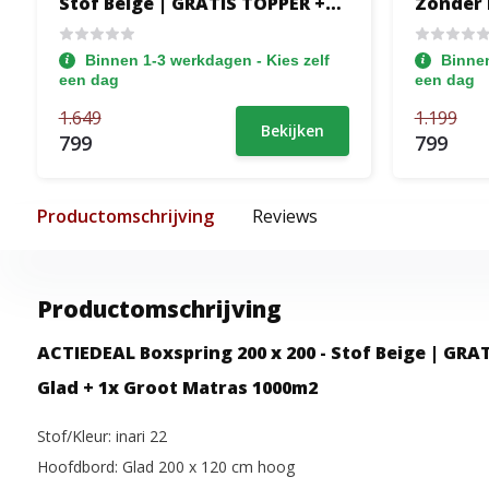
Stof Beige | GRATIS TOPPER +
Zonder 
Hoofdbord 9-Baans Verticaal +
Ecru | 3
Medium Pocket Matrassen tot
Pocketv
Binnen 1-3 werkdagen - Kies zelf
Binnen
120 kg
een dag
een dag
1.649
1.199
Bekijken
799
799
Productomschrijving
Reviews
Productomschrijving
ACTIEDEAL Boxspring 200 x 200 - Stof Beige | GR
Glad + 1x Groot Matras 1000m2
Stof/Kleur: inari 22
Hoofdbord: Glad 200 x 120 cm hoog