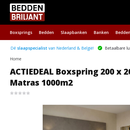
Boxsprings
Bedden
Slaapbanken
Banken
Bedde
Dé
slaapspecialist
van Nederland & België!
Betaalbare lu
Home
ACTIEDEAL Boxspring 200 x 20
Matras 1000m2