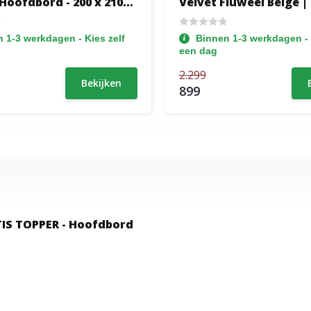
Hoofdbord - 200 x 210
Velvet Fluweel Beige |
0 cm Boxen - Incl 500 m2
TOPPER - Hoofdbord K
ering matrassen
1x Groot Matras Stevi
 1-3 werkdagen - Kies zelf
Binnen 1-3 werkdagen - 
een dag
2.299
Bekijken
899
ATIS TOPPER - Hoofdbord