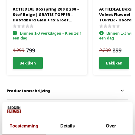
ACTIEDEAL Boxspring 200 x 200 -
ACTIEDEAL Boxspr
Stof Beige | GRATIS TOPPER -
Velvet Fluweel B
Hoofdbord Glad + 1x Groot
TOPPER - Hoofdb
Matras 1000m2
1x Groot Matras 
Binnen 1-3 werkdagen - Kies zelf
Binnen 1-3 werk
een dag
een dag
799
899
1.299
2.299
Bekijken
Bekijken
Productomschrijving
Anderen kochten ook
Gratis Dekbed + Kus
Toestemming
Details
Over