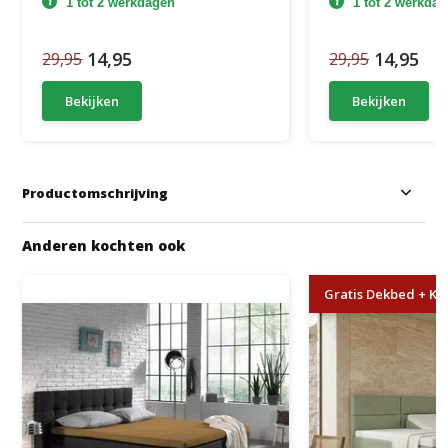
1 tot 2 werkdagen
1 tot 2 werkda
14,95
14,95
29,95
29,95
Bekijken
Bekijken
Productomschrijving
Anderen kochten ook
Gratis Dekbed + Kus