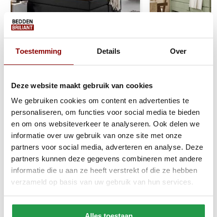
Toestemming
Details
Over
Jersey Topper Hoeslaken
Elektrische Boxs
Topper Taupe
Stel zelf samen
Deze website maakt gebruik van cookies
We gebruiken cookies om content en advertenties te
1 tot 2 werkdagen
Ca. 6 tot 8 wek
personaliseren, om functies voor social media te bieden
en om ons websiteverkeer te analyseren. Ook delen we
20,95
499
999
informatie over uw gebruik van onze site met onze
partners voor social media, adverteren en analyse. Deze
Bekijken
Bekijken
partners kunnen deze gegevens combineren met andere
informatie die u aan ze heeft verstrekt of die ze hebben
verzameld op basis van uw gebruik van hun services.
Reviews
Alles toestaan