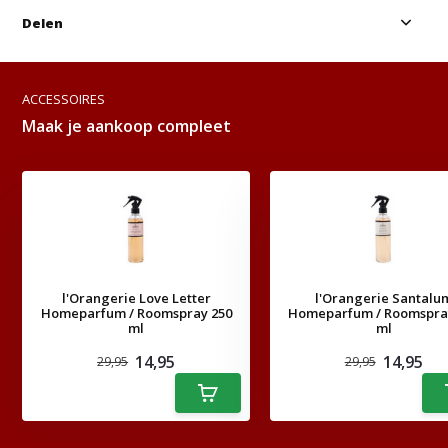
Delen
ACCESSOIRES
Maak je aankoop compleet
l'Orangerie Love Letter
l'Orangerie Santalu
Homeparfum / Roomspray 250
Homeparfum / Roomspra
ml
ml
14,95
14,95
29,95
29,95