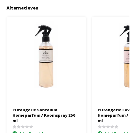
Alternatieven
l'Orangerie Santalum
l'Orangerie Love
Homeparfum / Roomspray 250
Homeparfum / R
ml
ml