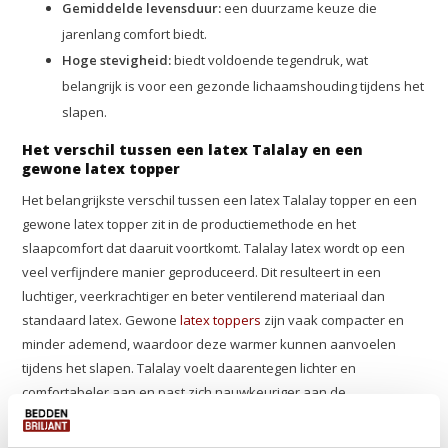
Gemiddelde levensduur:
een duurzame keuze die
jarenlang comfort biedt.
Hoge stevigheid:
biedt voldoende tegendruk, wat
belangrijk is voor een gezonde lichaamshouding tijdens het
slapen.
Het verschil tussen een latex Talalay en een
gewone latex topper
Het belangrijkste verschil tussen een latex Talalay topper en een
gewone latex topper zit in de productiemethode en het
slaapcomfort dat daaruit voortkomt. Talalay latex wordt op een
veel verfijndere manier geproduceerd. Dit resulteert in een
luchtiger, veerkrachtiger en beter ventilerend materiaal dan
standaard latex. Gewone
latex toppers
zijn vaak compacter en
minder ademend, waardoor deze warmer kunnen aanvoelen
tijdens het slapen. Talalay voelt daarentegen lichter en
comfortabeler aan en past zich nauwkeuriger aan de
lichaamshouding aan. Wie kiest voor ultiem comfort en ventilatie,
kiest voor latex toppers van Talalay-kwaliteit.