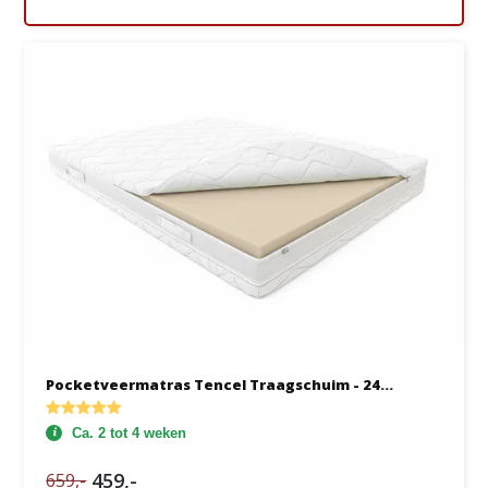
Pocketveermatras Tencel Traagschuim - 24...
Ca. 2 tot 4 weken
459,-
659,-