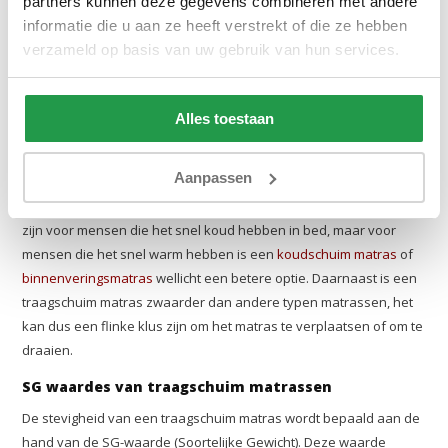
partners kunnen deze gegevens combineren met andere
matras zich aanpast aan je lichaam, kan het soms lastiger
informatie die u aan ze heeft verstrekt of die ze hebben
zijn om van slaaphouding te wisselen.
verzameld op basis van uw gebruik van hun services.
Geschikt voor verschillende slaapposities:
doordat het
matras zich vormt naar je lichaam, kan deze goede
Alles toestaan
ondersteuning bieden voor alle slaapposities.
Aanpassen
Houd er wel rekening mee dat een traagschuim matras meer
warmte vasthoudt omdat je dieper in het matras ligt. Dit kan fijn
zijn voor mensen die het snel koud hebben in bed, maar voor
mensen die het snel warm hebben is een
koudschuim matras
of
binnenveringsmatras
wellicht een betere optie. Daarnaast is een
traagschuim matras zwaarder dan andere typen matrassen, het
kan dus een flinke klus zijn om het matras te verplaatsen of om te
draaien.
SG waardes van traagschuim matrassen
De stevigheid van een traagschuim matras wordt bepaald aan de
hand van de SG-waarde (Soortelijke Gewicht). Deze waarde