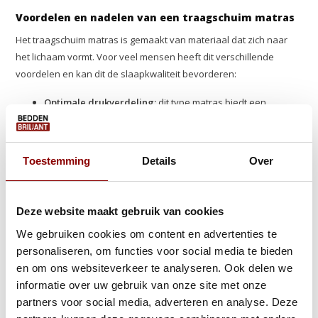
Voordelen en nadelen van een traagschuim matras
Het traagschuim matras is gemaakt van materiaal dat zich naar
het lichaam vormt. Voor veel mensen heeft dit verschillende
voordelen en kan dit de slaapkwaliteit bevorderen:
Optimale drukverdeling:
dit type matras biedt een
optimale drukverdeling doordat het materiaal zich aanpast
aan de contouren van je lichaam. Drukpunten worden
verminderd, wat als gevolg heeft dat de spieren en
Toestemming
Details
Over
gewrichten worden ontlast. Dit kan vooral gunstig zijn voor
mensen die kampen met rug-, nek- of gewrichtspijn.
Deze website maakt gebruik van cookies
Persoonlijke pasvorm:
het matras vormt zich naar jouw
We gebruiken cookies om content en advertenties te
lichaam, doordat de natuurlijke lijn van je lichaam gevolgd
personaliseren, om functies voor social media te bieden
wordt kun je genieten van een persoonlijke en
en om ons websiteverkeer te analyseren. Ook delen we
comfortabele slaapplek. Wanneer je een traagschuim
informatie over uw gebruik van onze site met onze
matras wilt aanschaffen is het wel goed om na te gaan of je
partners voor social media, adverteren en analyse. Deze
veel of weinig beweegt in je slaap. Doordat de vorm van het