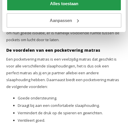
Alles toestaan
lichaam druk uitoefent, worden de contouren van je lichaam
optimaal ondersteund. Dankzij een pocketvering matras kun je op
een comfortabele manier slapen terwijl de druk op je spieren en
Aanpassen
gewrichten afneemt. Pocketvering matrassen staan ook bekend
om hun goede isolatie, er is namelijk voldoende ruimte tussen de
pockets om lucht door te laten.
De voordelen van een pocketvering matras
Een pocketvering matras is een veelzijdig matras dat geschikt is
voor alle verschillende slaaphoudingen, het is dus ook een
perfect matras als jij en je partner allebei een andere
slaaphouding hebben. Daarnaast biedt een pocketvering matras
de volgende voordelen:
Goede ondersteuning.
Draagt bij aan een comfortabele slaaphouding.
Vermindert de druk op de spieren en gewrichten.
Ventileert goed.