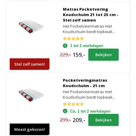
Matras Pocketvering
Koudschuim 21 tot 25 cm -
Stel zelf samen
Het Pocketveermatras met
Koudschuim biedt topkwali...
1 tot 2 werkdagen
159,-
229,-
Bekijken
Stel zelf samen!
Pocketveringmatras
Koudschuim - 21 cm
Het Pocketveermatras met
Koudschuim biedt topkwali...
Ca. 1 tot 2 werkdagen
209,-
299,-
Bekijken
Meest gekozen!