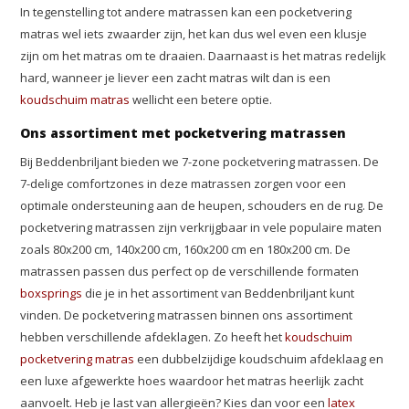
In tegenstelling tot andere matrassen kan een pocketvering
matras wel iets zwaarder zijn, het kan dus wel even een klusje
zijn om het matras om te draaien. Daarnaast is het matras redelijk
hard, wanneer je liever een zacht matras wilt dan is een
koudschuim matras
wellicht een betere optie.
Ons assortiment met pocketvering matrassen
Bij Beddenbriljant bieden we 7-zone pocketvering matrassen. De
7-delige comfortzones in deze matrassen zorgen voor een
optimale ondersteuning aan de heupen, schouders en de rug. De
pocketvering matrassen zijn verkrijgbaar in vele populaire maten
zoals 80x200 cm, 140x200 cm, 160x200 cm en 180x200 cm. De
matrassen passen dus perfect op de verschillende formaten
boxsprings
die je in het assortiment van Beddenbriljant kunt
vinden. De pocketvering matrassen binnen ons assortiment
hebben verschillende afdeklagen. Zo heeft het
koudschuim
pocketvering matras
een dubbelzijdige koudschuim afdeklaag en
een luxe afgewerkte hoes waardoor het matras heerlijk zacht
aanvoelt. Heb je last van allergieën? Kies dan voor een
latex