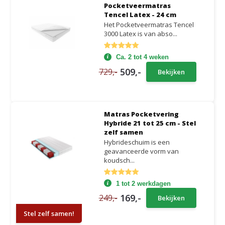
Pocketveermatras
Tencel Latex - 24 cm
Het Pocketveermatras Tencel
3000 Latex is van abso...
Ca. 2 tot 4 weken
509,-
729,-
Bekijken
Matras Pocketvering
Hybride 21 tot 25 cm - Stel
zelf samen
Hybrideschuim is een
geavanceerde vorm van
koudsch...
1 tot 2 werkdagen
169,-
249,-
Bekijken
Stel zelf samen!