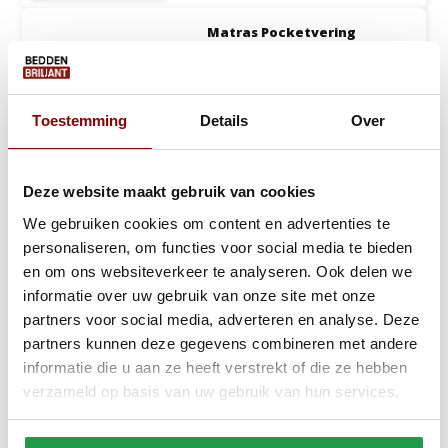
Matras Pocketvering
Polyether 21 tot 25 cm -
Stel zelf samen
Op zoek naar een matras dat
precies past bij jouw ...
Toestemming
Details
Over
1 tot 2 werkdagen
129,-
189,-
Bekijken
Deze website maakt gebruik van cookies
Stel zelf samen!
We gebruiken cookies om content en advertenties te
personaliseren, om functies voor social media te bieden
en om ons websiteverkeer te analyseren. Ook delen we
Wat is een pocketvering matras?
informatie over uw gebruik van onze site met onze
partners voor social media, adverteren en analyse. Deze
Een pocketvering matras is een type matras waarin individuele
partners kunnen deze gegevens combineren met andere
veren in zakjes van textiel verpakt zijn. Deze zogenoemde
informatie die u aan ze heeft verstrekt of die ze hebben
pockets zorgen ervoor dat de veren onafhankelijk van elkaar
verzameld op basis van uw gebruik van hun services.
kunnen bewegen. Door deze onafhankelijke beweging geeft een
pocketvering matras goede ondersteuning voor je lichaam.
Doordat de veren precies meeveren op de plekken waar je