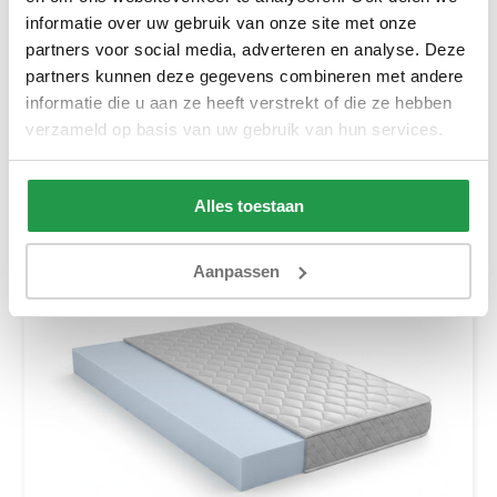
Kindermatras Koudschuim - 10 cm
informatie over uw gebruik van onze site met onze
partners voor social media, adverteren en analyse. Deze
Ca. 2 tot 3 weken
partners kunnen deze gegevens combineren met andere
109,-
159,-
informatie die u aan ze heeft verstrekt of die ze hebben
verzameld op basis van uw gebruik van hun services.
Bekijken
Alles toestaan
Aanpassen