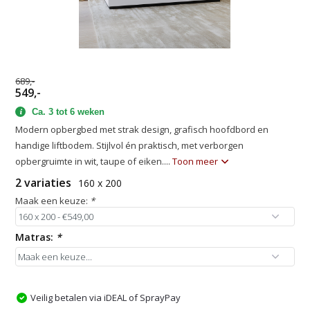
689,-
549,-
Ca. 3 tot 6 weken
Modern opbergbed met strak design, grafisch hoofdbord en
handige liftbodem. Stijlvol én praktisch, met verborgen
opbergruimte in wit, taupe of eiken....
Toon meer
2 variaties
160 x 200
Maak een keuze:
*
Matras:
*
Veilig betalen via iDEAL of SprayPay