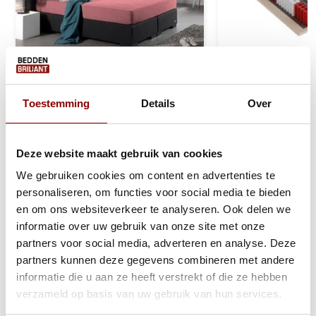
Toestemming
Details
Over
Dubbel Jersey Matras
Pocketveringma
Hoeslaken Roze 220 gram
Traagschuim - 2
Deze website maakt gebruik van cookies
1 tot 2 werkdagen
Ca. 1 tot 2 we
We gebruiken cookies om content en advertenties te
personaliseren, om functies voor social media te bieden
39,95
259
369
en om ons websiteverkeer te analyseren. Ook delen we
informatie over uw gebruik van onze site met onze
Bekijken
Bekijken
partners voor social media, adverteren en analyse. Deze
partners kunnen deze gegevens combineren met andere
informatie die u aan ze heeft verstrekt of die ze hebben
verzameld op basis van uw gebruik van hun services.
Reviews