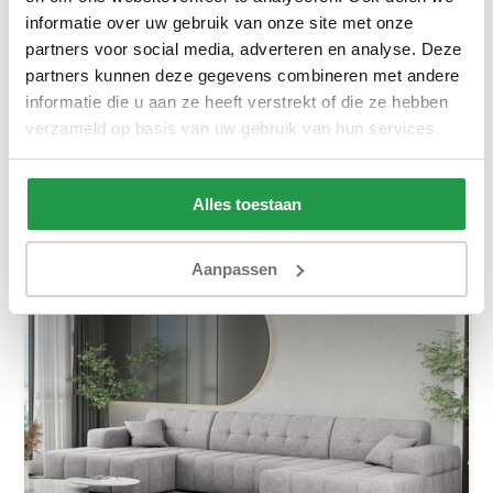
Hoekbank Basel
informatie over uw gebruik van onze site met onze
partners voor social media, adverteren en analyse. Deze
Ca. 4 tot 6 weken
partners kunnen deze gegevens combineren met andere
1.059,-
1.519,-
informatie die u aan ze heeft verstrekt of die ze hebben
verzameld op basis van uw gebruik van hun services.
Bekijken
Alles toestaan
Aanpassen