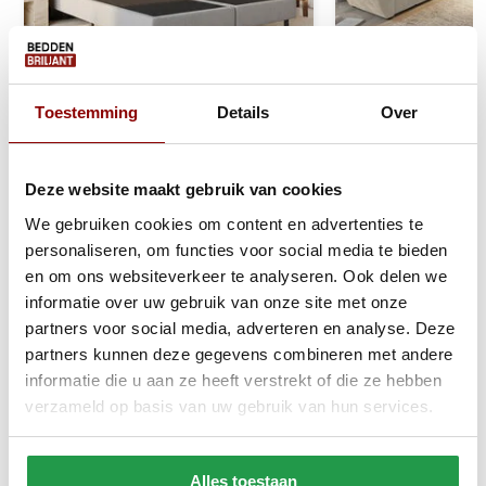
Toestemming
Details
Over
Boxspring Zonder Matras Vast -
ACTIEDEAL Slaa
Stel zelf samen
opbergruimte Max
bank XL Links
Deze website maakt gebruik van cookies
We gebruiken cookies om content en advertenties te
Ca. 4 tot 6 weken
Binnen 1-3 werk
personaliseren, om functies voor social media te bieden
een dag
en om ons websiteverkeer te analyseren. Ook delen we
199
699
399
949
informatie over uw gebruik van onze site met onze
partners voor social media, adverteren en analyse. Deze
Bekijken
Bekijken
partners kunnen deze gegevens combineren met andere
informatie die u aan ze heeft verstrekt of die ze hebben
verzameld op basis van uw gebruik van hun services.
Reviews
Alles toestaan