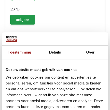
274,-
Bekijken
Een goed
bed
draagt bij aan een goede nachtrust en zorgt ervoor
Toestemming
Details
Over
dat u de dag goed kunt beginnen. Het frame van het bed is dan
erg belangrijk en moet van goede kwaliteit zijn. Een bedframe is
het fundament van het bed en dus indirect ook het fundament
Deze website maakt gebruik van cookies
van een goede nachtrust.
We gebruiken cookies om content en advertenties te
Beddenbriljant heeft een ruim assortiment met losse
bedframes
.
personaliseren, om functies voor social media te bieden
Deze frames zijn gemakkelijk voor verschillende afmetingen te
en om ons websiteverkeer te analyseren. Ook delen we
monteren en zorgen ervoor dat u niet een heel nieuw bed hoeft
informatie over uw gebruik van onze site met onze
te kopen. Welk frame het beste bij u past dat is erg
partners voor social media, adverteren en analyse. Deze
persoonsgebonden. Iedereen slaapt anders en heeft ook andere
partners kunnen deze gegevens combineren met andere