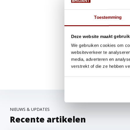
Als je hebt besloten dat een
factoren om te overwegen. Ten
Toestemming
van Beddenbriljant kun je kiez
geschikt hoofdbord te vinden
Deze website maakt gebruik
hoofdbord geeft een gezellige 
gemakkelijk schoonmaken met
We gebruiken cookies om cont
websiteverkeer te analyseren
slaapkamer of past dit toch n
media, adverteren en analys
een stijlvolle wandbekleding 
verstrekt of die ze hebben v
het maken van de juiste keu
NIEUWS & UPDATES
Recente artikelen