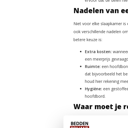
ervoor dat de delen niet
Nadelen van e
Niet voor elke slaapkamer is
ook verschillende nadelen om
betere keuze is:
Extra kosten:
wanneer
een meerprijs gevraag
Ruimte:
een hoofdbord
dat bijvoorbeeld het b
houd hier rekening mee
Hygiëne:
een gestoffe
hoofdbord.
Waar moet je r
hoofdbord?