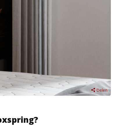
Delen
oxspring?