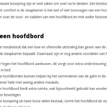
ieuwe boxspring zijn er veel zaken om over na te denken. Een beslissi
het comfort in de slaapkamer is het wel of niet toevoegen van een ho
er over de voor- en nadelen van een hoofdbord en met welke factor
 een hoofdbord
t meubelstuk dat een luxe en sfeervolle uitstraling kan geven aan de
 de slaapkamer bepaald. Daarnaast zijn er nog andere voordelen van 
er tegen het hoofdbord aanleunen, dit zorgt voor extra ondersteuning 
 in bed.
e hoofdborden kunnen helpen bij het verminderen van de galm in de sl
kamer hebt met weinig andere meubels.
n hoofdbord biedt extra ruimte, wat bijvoorbeeld gebruikt kan worde
te bevestigen.
 boxspring uit twee losse delen bestaat, vormt het hoofdbord de visu