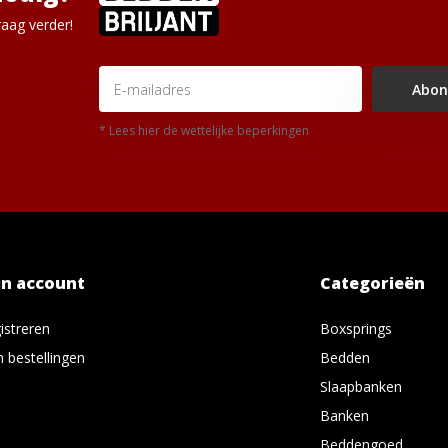
aag verder!
Abon
* Lees hier de wettelijke beperkingen
jn account
Categorieën
istreren
Boxsprings
n bestellingen
Bedden
Slaapbanken
Banken
Beddengoed