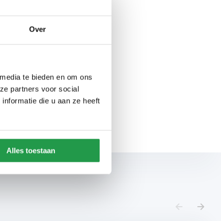
zijn er nog een aantal
apkamer. Bij de boxsprings
Over
er is voor iedereen wel een
t zijn, een gestoffeerd
strakker en kun je
aas niet gaat passen in je
 media te bieden en om ons
ze partners voor social
en voor losse sierkussens of
nformatie die u aan ze heeft
nden. Wij helpen je graag met
Alles toestaan