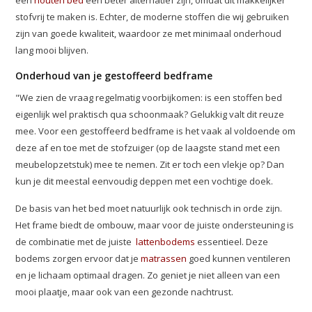
een
houten bed
een beter alternatief zijn, omdat dit makkelijker
stofvrij te maken is. Echter, de moderne stoffen die wij gebruiken
zijn van goede kwaliteit, waardoor ze met minimaal onderhoud
lang mooi blijven.
Onderhoud van je gestoffeerd bedframe
"We zien de vraag regelmatig voorbijkomen: is een stoffen bed
eigenlijk wel praktisch qua schoonmaak? Gelukkig valt dit reuze
mee. Voor een gestoffeerd bedframe is het vaak al voldoende om
deze af en toe met de stofzuiger (op de laagste stand met een
meubelopzetstuk) mee te nemen. Zit er toch een vlekje op? Dan
kun je dit meestal eenvoudig deppen met een vochtige doek.
De basis van het bed moet natuurlijk ook technisch in orde zijn.
Het frame biedt de ombouw, maar voor de juiste ondersteuning is
de combinatie met de juiste
lattenbodems
essentieel. Deze
bodems zorgen ervoor dat je
matrassen
goed kunnen ventileren
en je lichaam optimaal dragen. Zo geniet je niet alleen van een
mooi plaatje, maar ook van een gezonde nachtrust.