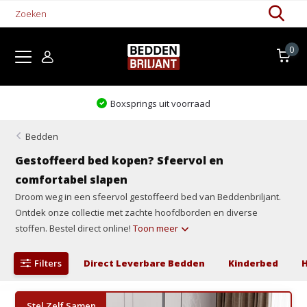
0
Boxsprings uit voorraad
Bedden
Gestoffeerd bed kopen? Sfeervol en
comfortabel slapen
Droom weg in een sfeervol gestoffeerd bed van Beddenbriljant.
Ontdek onze collectie met zachte hoofdborden en diverse
stoffen. Bestel direct online!
Toon meer
Filters
Direct Leverbare Bedden
Kinderbed
Stel Zelf Samen