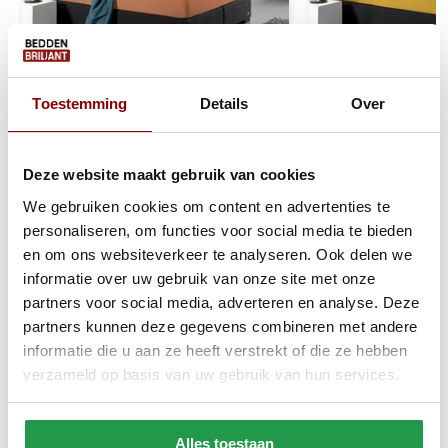
Toestemming
Details
Over
Dubbel Jersey Matras
Dubbel Jersey M
Hoeslaken Pastel Orange 220 gr
Hoeslaken Geel 2
Deze website maakt gebruik van cookies
We gebruiken cookies om content en advertenties te
1 tot 2 werkdagen
1 tot 2 werkda
personaliseren, om functies voor social media te bieden
en om ons websiteverkeer te analyseren. Ook delen we
23,95
29,95
informatie over uw gebruik van onze site met onze
partners voor social media, adverteren en analyse. Deze
Bekijken
Bekijken
partners kunnen deze gegevens combineren met andere
informatie die u aan ze heeft verstrekt of die ze hebben
verzameld op basis van uw gebruik van hun services.
Reviews
Alles toestaan