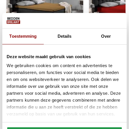
Toestemming
Details
Over
Jersey Topper Hoeslaken
Jersey Hoeslake
Deze website maakt gebruik van cookies
Topper Taupe
- 135 gram - Enke
We gebruiken cookies om content en advertenties te
personaliseren, om functies voor social media te bieden
1 tot 2 werkdagen
1 tot 2 werkda
en om ons websiteverkeer te analyseren. Ook delen we
informatie over uw gebruik van onze site met onze
20,95
13,95
partners voor social media, adverteren en analyse. Deze
partners kunnen deze gegevens combineren met andere
Bekijken
Bekijken
informatie die u aan ze heeft verstrekt of die ze hebben
verzameld op basis van uw gebruik van hun services.