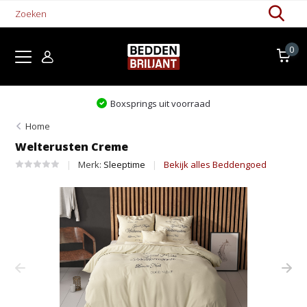
0
Levertijd 1-5 werkdagen
Home
Welterusten Creme
Merk:
Sleeptime
Bekijk alles Beddengoed