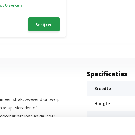
tot 6 weken
Bekijken
Specificaties
Breedte
 in een strak, zwevend ontwerp.
Hoogte
ake-up, sieraden of
 doordat het los van de vloer
Diepte
uime slaapkamers.