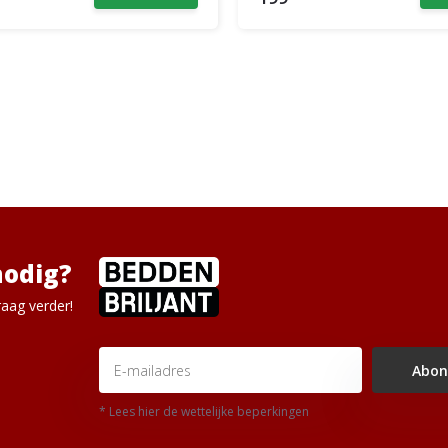
nodig?
aag verder!
Abon
* Lees hier de wettelijke beperkingen