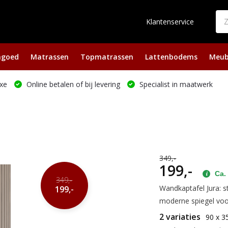
Klantenservice
ngoed
Matrassen
Topmatrassen
Lattenbodems
Meub
xe
Online betalen of bij levering
Specialist in maatwerk
349,-
199,-
Ca. 
349,-
Wandkaptafel Jura: 
199,-
moderne spiegel voor 
2 variaties
90 x 3