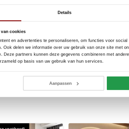
Details
 van cookies
ent en advertenties te personaliseren, om functies voor social
ern design en praktisch
. Ook delen we informatie over uw gebruik van onze site met on
e. Deze partners kunnen deze gegevens combineren met andere i
erzameld op basis van uw gebruik van hun services.
 van de klant. Door deze
. Controleer uw bestelling
Aanpassen
nze
Algemene voorwaarden
.
co voetbord!