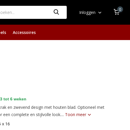
0
Inloggen
els
Accessoires
3 tot 6 weken
strak en zwevend design met houten blad. Optioneel met
een complete en stijlvolle look....
Toon meer
5 x 16