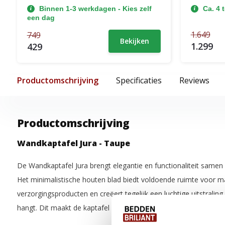
Binnen 1-3 werkdagen - Kies zelf
Ca. 4 
een dag
1.649
749
Bekijken
1.299
429
Productomschrijving
Specificaties
Reviews
Productomschrijving
Wandkaptafel Jura - Taupe
De Wandkaptafel Jura brengt elegantie en functionaliteit samen
Het minimalistische houten blad biedt voldoende ruimte voor m
verzorgingsproducten en creëert tegelijk een luchtige uitstraling
hangt. Dit maakt de kaptafel ideaal voor zowel compacte als r