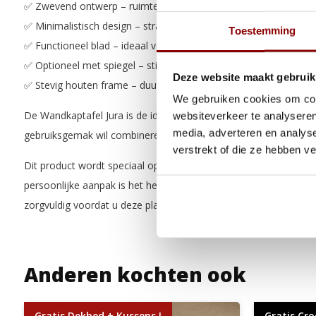
✅ Zwevend ontwerp – ruimtelijk en modern effect
✅ Minimalistisch design – strak en tijdloos silhouet
Toestemming
✅ Functioneel blad – ideaal voor make-up en accessoires
✅ Optioneel met spiegel – stijlvol en praktisch in één
Deze website maakt gebruik
✅ Stevig houten frame – duurzame kwaliteit
We gebruiken cookies om cont
De Wandkaptafel Jura is de ideale keuze voor wie eenvoud, mod
websiteverkeer te analyseren
media, adverteren en analys
gebruiksgemak wil combineren in de slaapkamer.
verstrekt of die ze hebben v
Dit product wordt speciaal op maat gemaakt volgens de wensen
persoonlijke aanpak is het herroepingsrecht niet van toepassing
zorgvuldig voordat u deze plaatst. Meer informatie vindt u in o
Anderen kochten ook
Gratis Dekbed + Kussens !
Gratis Cro