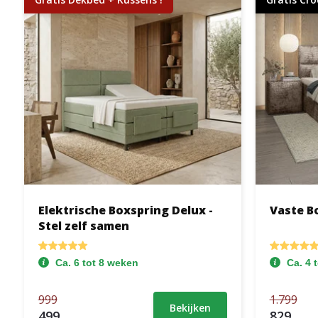
Elektrische Boxspring Delux -
Vaste B
Stel zelf samen
Ca. 6 tot 8 weken
Ca. 4 
999
1.799
Bekijken
499
829