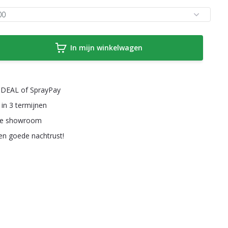
In mijn winkelwagen
a iDEAL of SprayPay
 in 3 termijnen
ze showroom
een goede nachtrust!