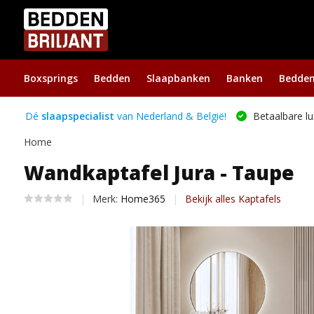
Boxsprings
Bedden
Slaapbanken
Banken
Bedde
Dé
slaapspecialist
van Nederland & België!
Betaalbare lu
Home
Wandkaptafel Jura - Taupe
Merk:
Home365
Bekijk alles Kaptafels