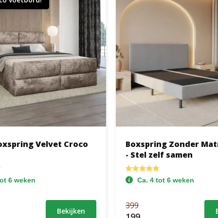
oxspring Velvet Croco
Boxspring Zonder Mat
- Stel zelf samen
tot 6 weken
Ca. 4 tot 6 weken
399
Bekijken
199