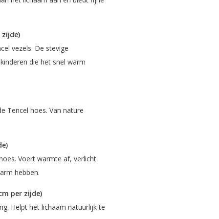
zijde)
ncel vezels. De stevige
kinderen die het snel warm
de Tencel hoes. Van nature
de)
es. Voert warmte af, verlicht
 warm hebben.
m per zijde)
g. Helpt het lichaam natuurlijk te