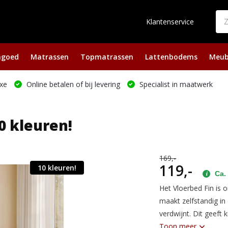
Klantenservice
ngoed
Matrassen
Topmatrassen
Lattenbodems
Meub
xe
Online betalen of bij levering
Specialist in maatwerk
0 kleuren!
169,-
119,-
10 kleuren!
Ca. 
Het Vloerbed Fin is
maakt zelfstandig in 
verdwijnt. Dit geeft
Toon meer