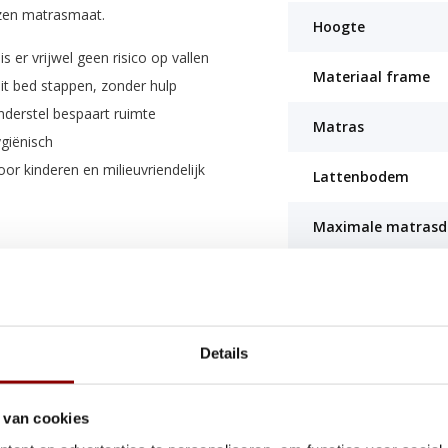
zen matrasmaat.
Hoogte
s er vrijwel geen risico op vallen
Materiaal frame
uit bed stappen, zonder hulp
erstel bespaart ruimte
Matras
giënisch
oor kinderen en milieuvriendelijk
Lattenbodem
Maximale matrasd
ed ondersteunt. Zorgt voor een
Maximale belastin
risse en hygiënische slaapomgeving.
Montagehandleidi
Details
Certificaten
it FSC-gecertificeerde bossen. Dit
de manier is gewonnen, een
 van cookies