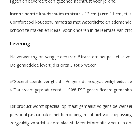
liggen en bevordert een gezonde nachtrust voor je kind.
Incontinentie koudschuim matras - 12 cm (kern 11 cm, tijk 
Comfortabel koudschuimmatras met waterdichte en ademende h
schoon te maken en ideaal voor kinderen in de leerfase van zind
Levering
Na verwerking ontvang je een track&trace om het pakket te vol
De gemiddelde levertijd is circa 3 tot 5 weken.
✅Gecertificeerde veiligheid – Volgens de hoogste veiligheidseis
✅Duurzaam geproduceerd – 100% FSC-gecertificeerd grenenhou
Dit product wordt speciaal op maat gemaakt volgens de wensen
persoonlijke aanpak is het herroepingsrecht niet van toepassing
zorgvuldig voordat u deze plaatst. Meer informatie vindt u in o