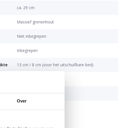
ca. 29 cm
Massief grenenhout
Niet inbegrepen
Inbegrepen
ikte
13 cm / 8 cm (voor het uitschuifbare bed)
g
ca. 100 kg per slaapdek
ng
Inbegrepen
Over
EN 747, REACH, FSC®