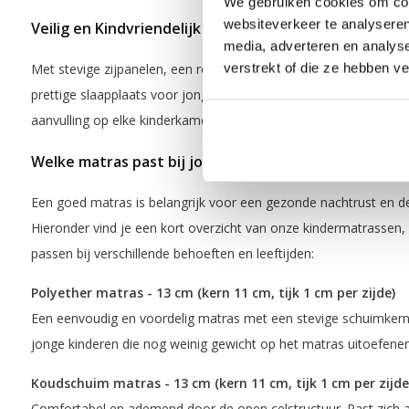
We gebruiken cookies om cont
websiteverkeer te analyseren
Veilig en Kindvriendelijk
media, adverteren en analys
verstrekt of die ze hebben v
Met stevige zijpanelen, een robuuste bouw en een doordacht ont
prettige slaapplaats voor jonge kinderen. Het nodigt uit tot rust
aanvulling op elke kinderkamer.
Welke matras past bij jouw kind?
Een goed matras is belangrijk voor een gezonde nachtrust en de 
Hieronder vind je een kort overzicht van onze kindermatrassen,
passen bij verschillende behoeften en leeftijden:
Polyether matras
- 13 cm (kern 11 cm, tijk 1 cm per zijde)
Een eenvoudig en voordelig matras met een stevige schuimkern. 
jonge kinderen die nog weinig gewicht op het matras uitoefene
Koudschuim matras - 13 cm (kern 11 cm, tijk 1 cm per zijde
Comfortabel en ademend door de open celstructuur. Past zich aa