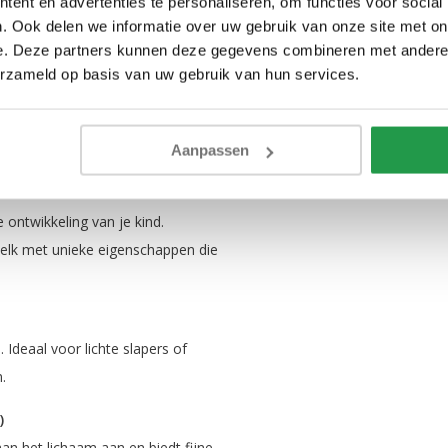
ent en advertenties te personaliseren, om functies voor social
. Ook delen we informatie over uw gebruik van onze site met on
e. Deze partners kunnen deze gegevens combineren met andere i
erzameld op basis van uw gebruik van hun services.
werp biedt dit bed een veilige en
 en veiligheid, en is een mooie
Aanpassen
ontwikkeling van je kind.
 elk met unieke eigenschappen die
Ideaal voor lichte slapers of
n.
)
n het lichaam aan en biedt fijne