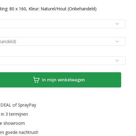
ing: 80 x 160, Kleur: Naturel/Hout (Onbehandeld)
In mijn winkelwagen
a iDEAL of SprayPay
 in 3 termijnen
ze showroom
een goede nachtrust!