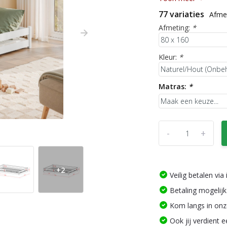
77 variaties
Afmet
Afmeting:
*
Kleur:
*
Matras:
*
-
+
+2
Veilig betalen vi
Betaling mogelijk
Kom langs in on
Ook jij verdient 