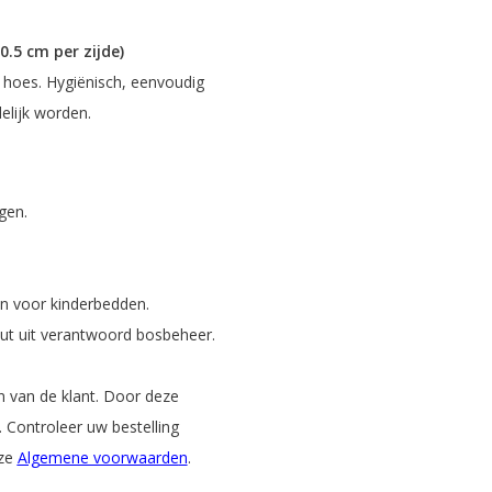
0.5 cm per zijde)
oes. Hygiënisch, eenvoudig
elijk worden.
gen.
en voor kinderbedden.
t uit verantwoord bosbeheer.
 van de klant. Door deze
. Controleer uw bestelling
nze
Algemene voorwaarde
n
.