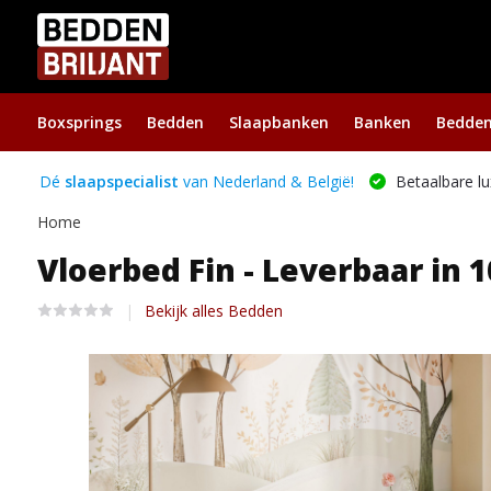
Boxsprings
Bedden
Slaapbanken
Banken
Bedde
Dé
slaapspecialist
van Nederland & België!
Betaalbare lu
Home
Vloerbed Fin - Leverbaar in 1
Bekijk alles Bedden