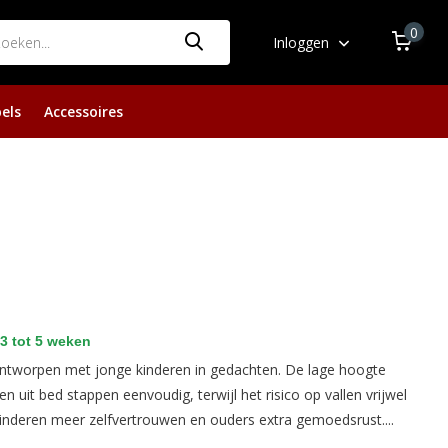
0
Inloggen
els
Accessoires
3 tot 5 weken
 ontworpen met jonge kinderen in gedachten. De lage hoogte
en uit bed stappen eenvoudig, terwijl het risico op vallen vrijwel
 kinderen meer zelfvertrouwen en ouders extra gemoedsrust....