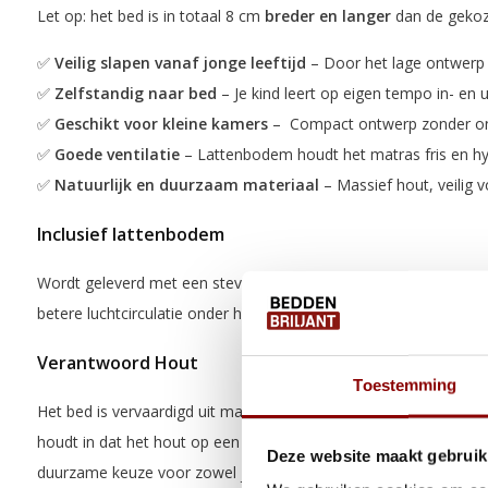
Let op: het bed is in totaal 8 cm
breder en langer
dan de geko
✅
Veilig slapen vanaf jonge leeftijd
–
Door het lage ontwerp i
✅
Zelfstandig naar bed
–
Je kind leert op eigen tempo in- en 
✅
Geschikt voor kleine kamers
–
Compact ontwerp zonder ond
✅
Goede ventilatie
– Lattenbodem houdt het matras fris en hy
✅
Natuurlijk en duurzaam materiaal
– Massief hout, veilig v
Inclusief lattenbodem
Wordt geleverd met een stevige lattenbodem die het matras go
betere luchtcirculatie onder het matras en draagt bij aan een f
Verantwoord Hout
Toestemming
Het bed is vervaardigd uit massief grenenhout dat afkomstig is u
houdt in dat het hout op een milieuvriendelijke en verantwoor
Deze website maakt gebruik
duurzame keuze voor zowel je kind als het milieu.