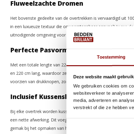
Fluweelzachte Dromen
Het bovenste gedeelte van de overtrekken is vervaardigd uit 100
in een luxueuze textuur die onweerstaanbaar aanvoelt tegen de 
uitnodigende omgeving voor een goede nachtrust.
Perfecte Pasvorm en Functionaliteit
Toestemming
Met een totale lengte van 220 cm zijn onze dekbedovertrekken
en 220 cm lang, waardoor ze veelzijdig zijn in gebruik. De insto
Deze website maakt gebruik
voorzien van drukknopen, zorgt voor een naadloze en veilige 
We gebruiken cookies om cont
websiteverkeer te analyseren
Inclusief Kussenslopen met Hotel Sluit
media, adverteren en analys
verstrekt of die ze hebben v
Bij elke overtrek worden kussenslopen geleverd, compleet met e
een nette afwerking. Dit voegt niet alleen een esthetisch aspec
gemak bij het opmaken van het bed.