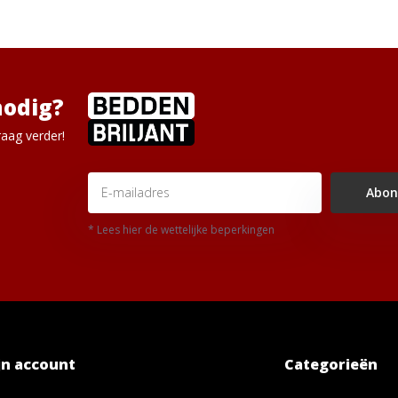
nodig?
aag verder!
Abon
* Lees hier de wettelijke beperkingen
jn account
Categorieën