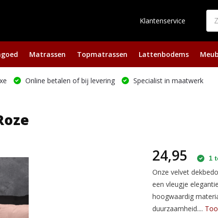
Klantenservice
ngoed
Matrassen
Topmatrassen
Lattenbodems
Meub
xe
Online betalen of bij levering
Specialist in maatwerk
Roze
24,95
1 t
Onze velvet dekbedov
een vleugje elegant
hoogwaardig materia
duurzaamheid....
Too