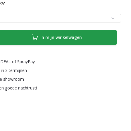
220
In mijn winkelwagen
a iDEAL of SprayPay
 in 3 termijnen
ze showroom
een goede nachtrust!