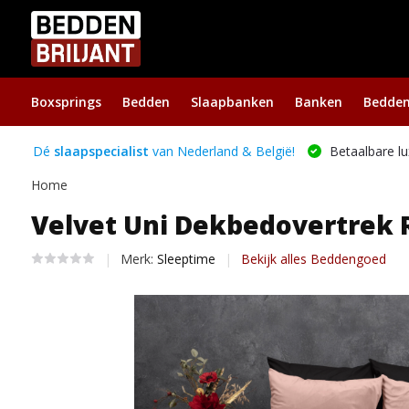
Boxsprings
Bedden
Slaapbanken
Banken
Bedde
Dé
slaapspecialist
van Nederland & België!
Betaalbare lu
Home
Velvet Uni Dekbedovertrek 
Merk:
Sleeptime
Bekijk alles Beddengoed