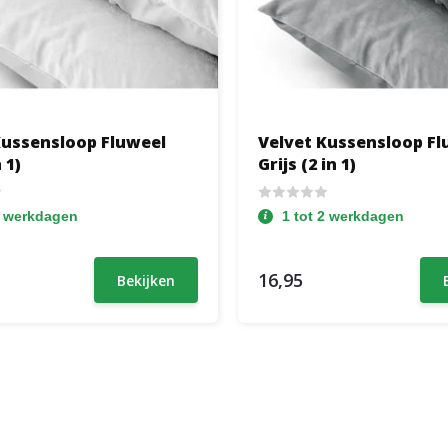
Kussensloop Fluweel
Velvet Kussensloop Fl
 1)
Grijs (2 in 1)
2 werkdagen
1 tot 2 werkdagen
16,95
Bekijken