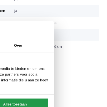
open
Ja
op
Hotelsluiting met 15 cm flap
rtrek
Drukknopen
Over
Over de gehele breedte, 20 cm
 media te bieden en om ons
ze partners voor social
nformatie die u aan ze heeft
Alles toestaan