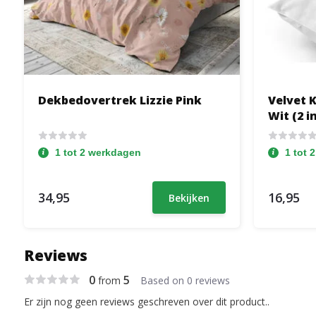
Dekbedovertrek Lizzie Pink
Velvet 
Wit (2 in
1 tot 2 werkdagen
1 tot 
34,95
16,95
Bekijken
Reviews
0
5
from
Based on 0 reviews
Er zijn nog geen reviews geschreven over dit product..