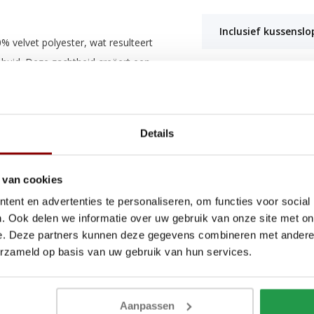
Inclusief kussensl
% velvet polyester, wat resulteert
huid. Deze zachtheid creëert een
Sluiting kussenslo
Sluiting dekbedove
Details
Instopstrook
 geschikt voor dekbedden van 200
pstrook over de gehele breedte,
 van cookies
pasvorm rondom het dekbed.
ent en advertenties te personaliseren, om functies voor social
. Ook delen we informatie over uw gebruik van onze site met on
ing
e. Deze partners kunnen deze gegevens combineren met andere i
erzameld op basis van uw gebruik van hun services.
en handige hotel sluiting voor
t toe, maar zorgt ook voor extra
Aanpassen