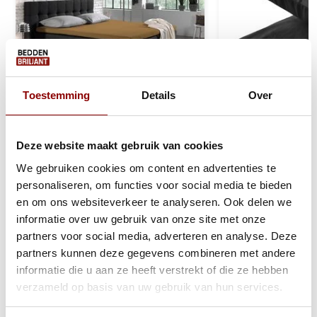
Toestemming
Details
Over
Jersey Topper Hoeslaken
Velvet Kussensl
Deze website maakt gebruik van cookies
Topper Taupe
Zwart (2 in 1)
We gebruiken cookies om content en advertenties te
personaliseren, om functies voor social media te bieden
1 tot 2 werkdagen
1 tot 2 werkda
en om ons websiteverkeer te analyseren. Ook delen we
informatie over uw gebruik van onze site met onze
partners voor social media, adverteren en analyse. Deze
20,95
16,95
partners kunnen deze gegevens combineren met andere
Bekijken
Bekijken
informatie die u aan ze heeft verstrekt of die ze hebben
verzameld op basis van uw gebruik van hun services.