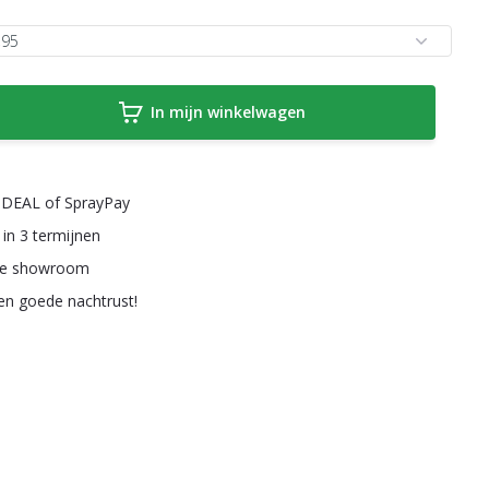
In mijn winkelwagen
a iDEAL of SprayPay
 in 3 termijnen
ze showroom
een goede nachtrust!