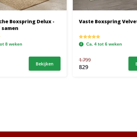
che Boxspring Delux -
Vaste Boxspring Velve
f samen
tot 8 weken
Ca. 4 tot 6 weken
1.799
Bekijken
829