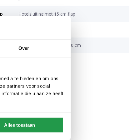
op
Hotelsluiting met 15 cm flap
rtrek
Drukknopen
Over de gehele breedte, 20 cm
Over
T128
 media te bieden en om ons
ze partners voor social
nformatie die u aan ze heeft
Alles toestaan