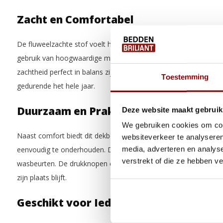
Zacht en Comfortabel
De fluweelzachte stof voelt heerlijk aan op de huid en biedt op
gebruik van hoogwaardige materialen ervaar je een aangename
zachtheid perfect in balans zijn. De ademende stof draagt bij aa
Toestemming
gedurende het hele jaar.
Duurzaam en Praktisch
Deze website maakt gebruik
We gebruiken cookies om cont
Naast comfort biedt dit dekbedovertrek ook praktische voordel
websiteverkeer te analyseren
media, adverteren en analys
eenvoudig te onderhouden. De duurzame stof behoudt zijn kwali
verstrekt of die ze hebben v
wasbeurten. De drukknopen en hotel sluiting van de kussensloo
zijn plaats blijft.
Geschikt voor Iedereen