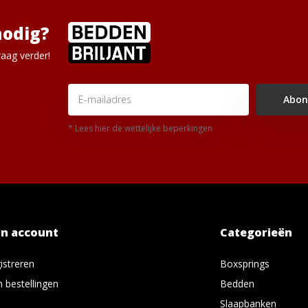
nodig?
aag verder!
Abon
* Lees hier de wettelijke beperkingen
jn account
Categorieën
istreren
Boxsprings
n bestellingen
Bedden
Slaapbanken