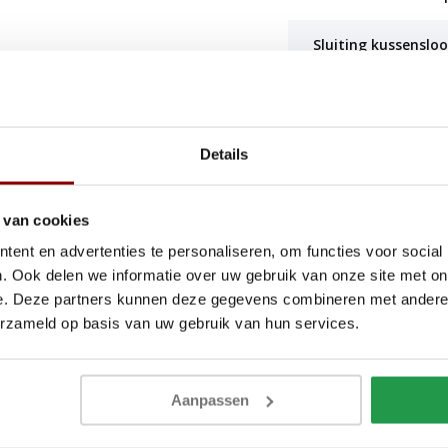
Sluiting kussenslo
timaal slaapcomfort. Dankzij het
Sluiting dekbedove
 nachtrust, waarbij warmte en
n een prettig slaapklimaat
Instopstrook
Details
Kwaliteit
 van cookies
ent en advertenties te personaliseren, om functies voor social
en. Het is wasbaar op 40 graden en
. Ook delen we informatie over uw gebruik van onze site met on
e. Deze partners kunnen deze gegevens combineren met andere i
teit, zelfs na meerdere
erzameld op basis van uw gebruik van hun services.
p zorgen ervoor dat alles goed op
Aanpassen