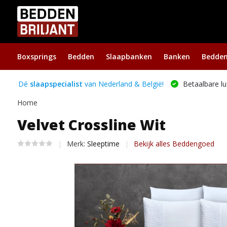
Boxsprings
Bedden
Slaapbanken
Banken
Bedde
Dé
slaapspecialist
van Nederland & België!
Betaalbare lu
Home
Velvet Crossline Wit
Merk:
Sleeptime
Bekijk alles Beddengoed