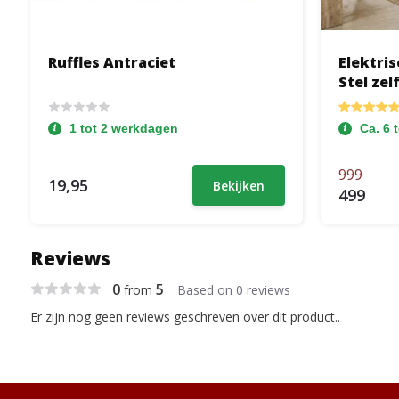
Ruffles Antraciet
Elektris
Stel zel
1 tot 2 werkdagen
Ca. 6 
999
19,95
Bekijken
499
Reviews
0
5
from
Based on 0 reviews
Er zijn nog geen reviews geschreven over dit product..