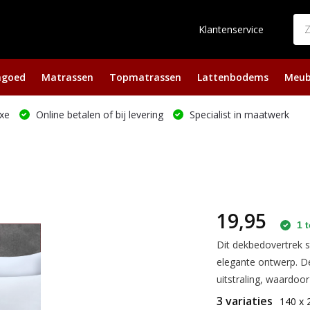
Klantenservice
ngoed
Matrassen
Topmatrassen
Lattenbodems
Meub
xe
Online betalen of bij levering
Specialist in maatwerk
19,95
1 t
Dit dekbedovertrek st
elegante ontwerp. De
uitstraling, waardoor 
3 variaties
140 x 