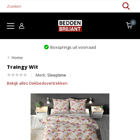
0
raad
Levertijd 1-5 werkdagen
Home
Traingy Wit
Merk:
Sleeptime
Bekijk alles Dekbedovertrekken