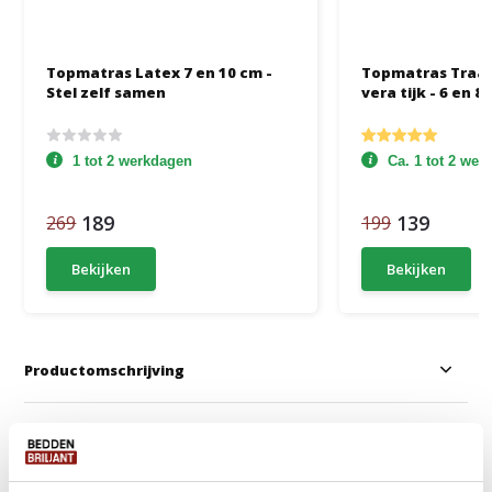
Topmatras Latex 7 en 10 cm -
Topmatras Traag
Stel zelf samen
vera tijk - 6 en 8
1 tot 2 werkdagen
Ca. 1 tot 2 we
189
139
269
199
Bekijken
Bekijken
Productomschrijving
Specificaties