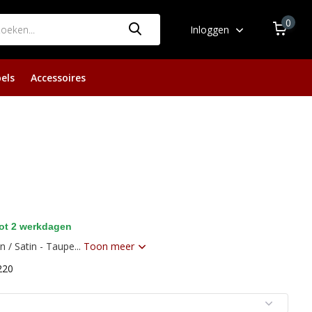
0
Inloggen
els
Accessoires
ot 2 werkdagen
/ Satin - Taupe...
Toon meer
220