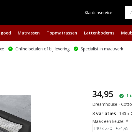
Klantenservice
ngoed
Matrassen
Topmatrassen
Lattenbodems
Meub
xe
Online betalen of bij levering
Specialist in maatwerk
34,95
1 t
Dreamhouse - Cotton 
3 variaties
140 x 
Maak een keuze:
*