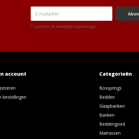
Abon
* Lees hier de wettelijke beperkingen
jn account
Categorieën
istreren
Boxsprings
n bestellingen
Bedden
Slaapbanken
Banken
Beddengoed
Matrassen