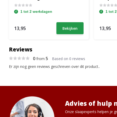
1 tot 2 werkdagen
1 tot 
13,95
13,95
Bekijken
Reviews
0
5
from
Based on 0 reviews
Er zijn nog geen reviews geschreven over dit product..
Advies of hulp 
Onze slaapexperts helpen je gr