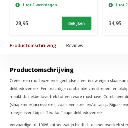
1 tot 2 werkdagen
1 tot 
28,95
34,95
Bekijken
Productomschrijving
Reviews
Productomschrijving
Creëer een modieuze en eigentijdse sfeer in uw eigen slaapka
dekbedovertrek. Een prachtige combinatie van strepen- en blokpa
maakt dit dekbedovertrek tot een ware musthave. Combineer di
(slaapkamer)accessoires, zoals een sprei en/of tapijt. Bijpass
meegeleverd bij dit Teodor Taupe dekbedovertrek.
Vervaardigd uit 100% katoen-satijn biedt dit dekbedovertrek s