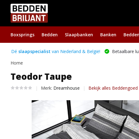
Boxsprings
Bedden
Slaapbanken
Banken
Bedde
Dé
slaapspecialist
van Nederland & België!
Betaalbare lu
Home
Teodor Taupe
Merk:
Dreamhouse
Bekijk alles Beddengoed