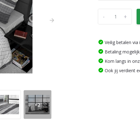
-
+
Veilig betalen vi
Betaling mogelijk
Kom langs in on
Ook jij verdient 
+2