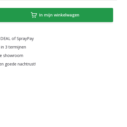
In mijn winkelwagen
a iDEAL of SprayPay
 in 3 termijnen
ze showroom
een goede nachtrust!