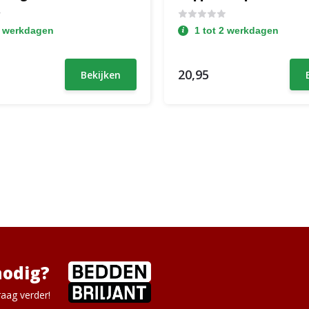
2 werkdagen
1 tot 2 werkdagen
20,95
Bekijken
nodig?
aag verder!