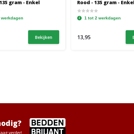
135 gram - Enkel
Rood - 135 gram - Enke
2 werkdagen
1 tot 2 werkdagen
13,95
Bekijken
nodig?
aag verder!