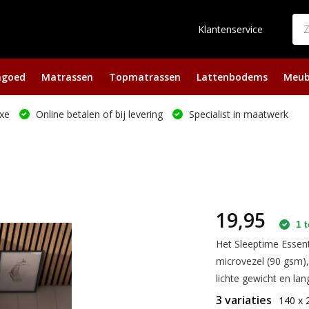
Klantenservice
ngoed
Matrassen
Topmatrassen
Lattenbodems
Meub
xe
Online betalen of bij levering
Specialist in maatwerk
19,95
1 t
Het Sleeptime Essen
microvezel (90 gsm),
lichte gewicht en lan
3 variaties
140 x 