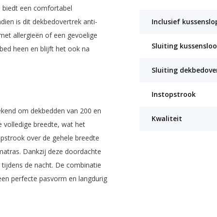
n biedt een comfortabel
ien is dit dekbedovertrek anti-
Inclusief kussensl
met allergieën of een gevoelige
Sluiting kussenslo
bed heen en blijft het ook na
Sluiting dekbedove
Instopstrook
stekend om dekbedden van 200 en
Kwaliteit
e volledige breedte, wat het
opstrook over de gehele breedte
 matras. Dankzij deze doordachte
ng tijdens de nacht. De combinatie
een perfecte pasvorm en langdurig