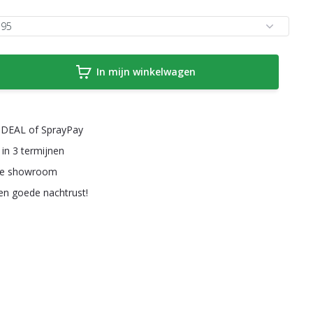
In mijn winkelwagen
a iDEAL of SprayPay
 in 3 termijnen
ze showroom
een goede nachtrust!