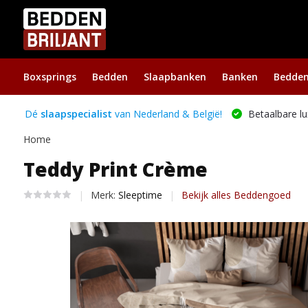
Boxsprings
Bedden
Slaapbanken
Banken
Bedde
Dé
slaapspecialist
van Nederland & België!
Betaalbare lu
Home
Teddy Print Crème
Merk:
Sleeptime
Bekijk alles Beddengoed