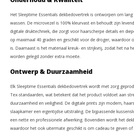
Het Sleeptime Essentials dekbedovertrek is ontworpen om lang m
wassen. De microvezel is 100% kleurvast en behoudt zijn levend
digitale druktechniek, die zorgt voor haarscherpe details en die
op maximaal 40 graden en geschikt voor de droger, waardoor o
is. Daarnaast is het materiaal kreuk- en strijkvrij, zodat het na
worden gelegd zonder extra moeite.
Ontwerp & Duurzaamheid
Elk Sleeptime Essentials dekbedovertrek wordt met zorg gepro
Tex-standaarden, wat betekent dat het product voldoet aan str
duurzaamheid en veiligheid. De digitale prints zijn modern, haar
slaapkamer een eigentijdse uitstraling. De bijpassende kussensl
een nette en professionele afwerking. Bovendien wordt het dek
waardoor het ook uitermate geschikt is om cadeau te geven of 