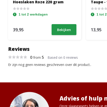
Hoeslaken Roze 220 gram
Taupe - 
1 tot 2 werkdagen
1 tot 
39,95
13,95
Bekijken
Reviews
0
5
from
Based on 0 reviews
Er zijn nog geen reviews geschreven over dit product..
Advies of hulp 
Onze slaapexperts helpen je gr