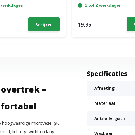
2 werkdagen
1 tot 2 werkdagen
19,95
Bekijken
Specificaties
overtrek –
Afmeting
fortabel
Materiaal
Anti-allergisch
0% hoogwaardige microvezel (90
heid, lichte gewicht en lange
Wasbaar