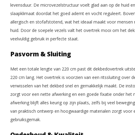
levensduur. De microvezelstructuur voelt glad aan op de huid e
slaapklimaat doordat het goed ademt en vocht reguleert. Bovend
allergisch en stofafstotend, wat het ideaal maakt voor mensen 
huid. Door de soepele vezels valt het overtrek mooi om het dek
veelvuldig gebruik in perfecte staat.
Pasvorm & Sluiting
Met een totale lengte van 220 cm past dit dekbedovertrek uit
220 cm lang. Het overtrek is voorzien van een ritssluiting over d
verwisselen van het dekbed snel en gemakkelijk maakt. De inst
zorgt voor een nette afwerking en een goede fixatie onder het
afwerking blijft alles keurig op zijn plaats, zelfs bij veel bewegi
van praktisch ontwerp en hoogwaardige materialen zorgt voor 
gebruiksgemak.
Onderhoud & Kwaliteit