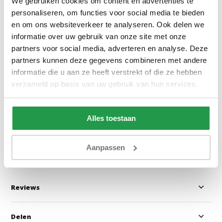
We gebruiken cookies om content en advertenties te
personaliseren, om functies voor social media te bieden
en om ons websiteverkeer te analyseren. Ook delen we
informatie over uw gebruik van onze site met onze
partners voor social media, adverteren en analyse. Deze
Teddy - plaid Poeder Roze (150 x
Jersey Topper H
partners kunnen deze gegevens combineren met andere
200)
Topper Taupe
informatie die u aan ze heeft verstrekt of die ze hebben
verzameld op basis van uw gebruik van hun services.
1 tot 2 werkdagen
1 tot 2 werkda
Alles toestaan
29,95
20,95
Bekijken
Bekijken
Aanpassen
Reviews
Delen