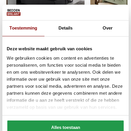
Toestemming
Details
Over
Jersey Topper Hoeslaken
Elektrische Boxs
Topper Wit
Stel zelf samen
Deze website maakt gebruik van cookies
We gebruiken cookies om content en advertenties te
1 tot 2 werkdagen
Ca. 6 tot 8 wek
personaliseren, om functies voor social media te bieden
en om ons websiteverkeer te analyseren. Ook delen we
20,95
499
999
informatie over uw gebruik van onze site met onze
partners voor social media, adverteren en analyse. Deze
Bekijken
Bekijken
partners kunnen deze gegevens combineren met andere
informatie die u aan ze heeft verstrekt of die ze hebben
verzameld op basis van uw gebruik van hun services.
Reviews
Alles toestaan